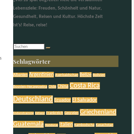
„Viel zu spät begreifen viele die versäumten
Lebensziele: Freuden, Schönheit und Natur,
Gesundheit, Reisen und Kultur. Höchste Zeit
ist’s! Reise, reise!
Suchen
nach:
s
Schlagwörter
Argentinien
Belize
Albanien
Aserbaidschan
Bolivien
Costa Rica
China
Bosnien-Herzegowina
Chile
Deutschland
El Salvador
Ecuador
Griechenland
Frankreich
Georgien
Endurotraining
Estland
Guatemala
Italien
Kambodscha
Kasachstan
Honduras