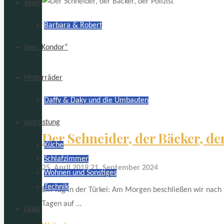
Team
Barbara & Robert
Van „Kondor“
Motorräder
Daffy & Daky und die Umbauten
Ausrüstung
Der Schneider, der Bäcker, der
Küche
Schlafzimmer
25. April 2019
21. September 2024
Wohnen und Sonstiges
Technik
Ein Tag in der Türkei: Am Morgen beschließen wir nach f
Tagen auf …
Links