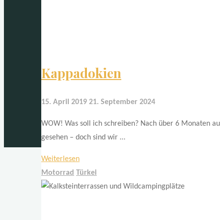
einreisen…"
Kappadokien
15. April 2019
21. September 2024
WOW! Was soll ich schreiben? Nach über 6 Monaten auf 
gesehen – doch sind wir …
"Kappadokien"
Weiterlesen
Motorrad
Türkei