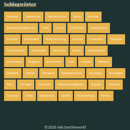
Schlagwörter
Albanien
Argentinien
Aserbaidschan
Belize
Bolivien
Bosnien-Herzegowina
Chile
China
Costa Rica
Deutschland
Ecuador
El Salvador
Endurotraining
Estland
Frankreich
Georgien
Griechenland
Guatemala
Honduras
Italien
Kambodscha
Kasachstan
Kirgisien
Kolumbien
Laos
Litauen
Malaysia
Marokko
Mexiko
Mongolei
Nachdenkliches
Nicaragua
Norwegen
Peru
Portugal
Sardinien
Sehenswürdigkeiten
Spanien
Thailand
Tunesien
Türkei
Usbekistan
Vanlife
Vorbereitung
Winter
©2026 ride2seetheworld