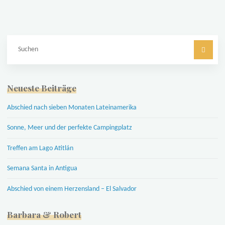
Su
na
Neueste Beiträge
Abschied nach sieben Monaten Lateinamerika
Sonne, Meer und der perfekte Campingplatz
Treffen am Lago Atitlán
Semana Santa in Antigua
Abschied von einem Herzensland – El Salvador
Barbara & Robert