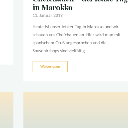
in Marokko
11. Januar 2019
Heute ist unser letzter Tag in Marokko und wir
schauen uns Chefchauen an. Hier wird man mit
spanischem Gruß angesprochen und die
Souvenirshops sind vielfältig …
"Chefchauen
Weiterlesen
–
der
letzte
Tag
in
Marokko"