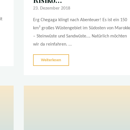
23. Dezember 2018
it
Erg Chegaga klingt nach Abenteuer! Es ist ein 150
km² großes Wüstengebiet im Südosten von Marokk
– Steinwüste und Sandwüste…. Natürlich möchten
wir da reinfahren. …
"Die
Weiterlesen
Grenze
zwischen
Abenteuer
und
zu
viel
Risiko…"