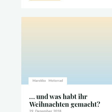
Atlas
nach
Marrakech
und
weiter…"
Marokko
Motorrad
… und was habt ihr
Weihnachten gemacht?
29. Dezember 2018