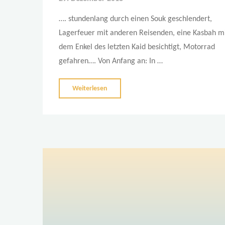
…. stundenlang durch einen Souk geschlendert,
Lagerfeuer mit anderen Reisenden, eine Kasbah m
dem Enkel des letzten Kaid besichtigt, Motorrad
gefahren…. Von Anfang an: In …
"…
Weiterlesen
und
was
habt
ihr
Weihnachten
gemacht?"