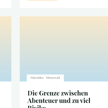
in
Marokko
–
Happy
New
Year"
Marokko
Motorrad
Die Grenze zwischen
Abenteuer und zu viel
Risiko…