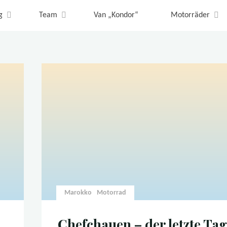
Marokko
g
Team
Van „Kondor“
Motorräder
Marokko
Motorrad
Chefchauen – der letzte Tag