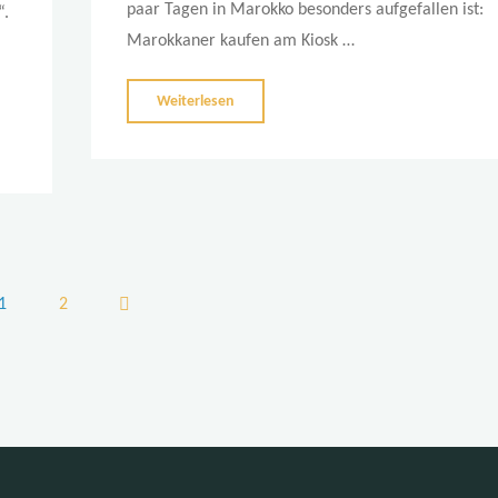
paar Tagen in Marokko besonders aufgefallen ist:
“.
Marokkaner kaufen am Kiosk …
"Kenitra
Weiterlesen
und
Oualidia"
1
2
eitennummerierung
er
eiträge