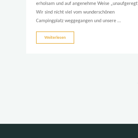
erholsam und auf angenehme Weise „unaufgeregt
Wir sind nicht viel vom wunderschönen
Campingplatz weggegangen und unsere …
"Südmarokko
Weiterlesen
macht
nicht
nur
Daffy
&
Daky
S
glücklich!"
d
B