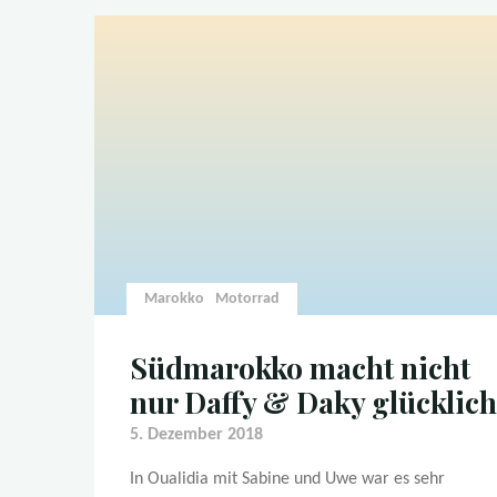
Berge"
Marokko
Motorrad
Südmarokko macht nicht
nur Daffy & Daky glücklich
5. Dezember 2018
In Oualidia mit Sabine und Uwe war es sehr