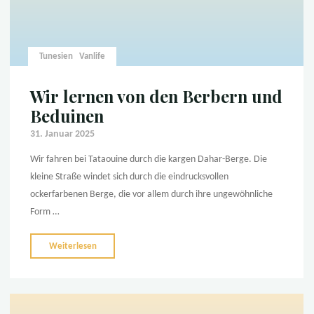
Tunesien
Vanlife
Wir lernen von den Berbern und
Beduinen
31. Januar 2025
Wir fahren bei Tataouine durch die kargen Dahar-Berge. Die
kleine Straße windet sich durch die eindrucksvollen
ockerfarbenen Berge, die vor allem durch ihre ungewöhnliche
Form …
"Wir
Weiterlesen
lernen
von
den