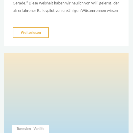
Gerade.“ Diese Weisheit haben wir neulich von Willi gelernt, der
als erfahrener Ralleypilot von unzähligen Wüstenrennen wissen
…
"Wir
Weiterlesen
fahren
durch
die
Wüste"
Tunesien
Vanlife