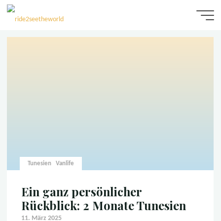
Zum
Inhalt
Tunesien
springen
ride2seetheworld
Tunesien
Vanlife
Ein ganz persönlicher
Rückblick: 2 Monate Tunesien
11. März 2025