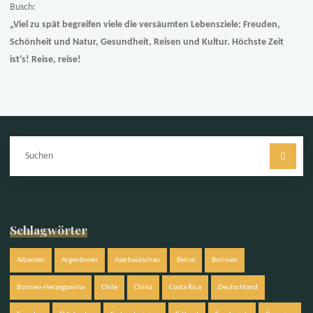
Busch:
„Viel zu spät begreifen viele die versäumten Lebensziele: Freuden,
Schönheit und Natur, Gesundheit, Reisen und Kultur. Höchste Zeit
ist’s! Reise, reise!
Su
na
Schlagwörter
Albanien
Argentinien
Aserbaidschan
Belize
Bolivien
Bosnien-Herzegowina
Chile
China
Costa Rica
Deutschland