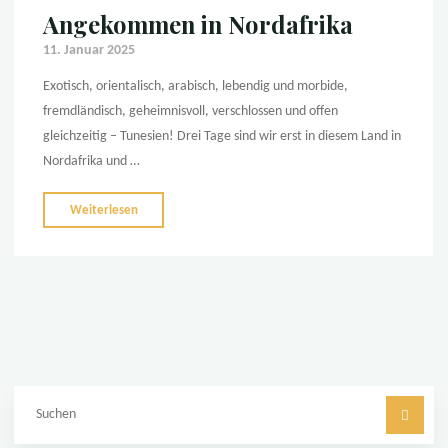
Angekommen in Nordafrika
11. Januar 2025
Exotisch, orientalisch, arabisch, lebendig und morbide,
fremdländisch, geheimnisvoll, verschlossen und offen
gleichzeitig – Tunesien! Drei Tage sind wir erst in diesem Land in
Nordafrika und …
"Angekommen
Weiterlesen
in
Nordafrika"
Su
na