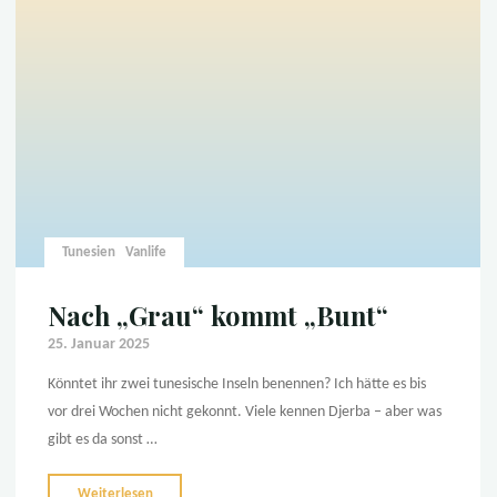
Berbern
und
Beduinen"
Tunesien
Vanlife
Nach „Grau“ kommt „Bunt“
25. Januar 2025
Könntet ihr zwei tunesische Inseln benennen? Ich hätte es bis
vor drei Wochen nicht gekonnt. Viele kennen Djerba – aber was
gibt es da sonst …
"Nach
Weiterlesen