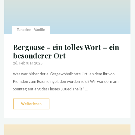
Tunesien
Vanlife
Bergoase – ein tolles Wort – ein
besonderer Ort
26. Februar 2025
Was war bisher der außergewöhnlichste Ort, an dem ihr von
Fremden zum Essen eingeladen worden seid? Wir wandern am
Sonntag entlang des Flusses „Oued Thelja“ …
"Bergoase
Weiterlesen
–
ein
tolles
Wort