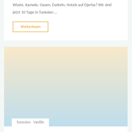
Wüste, Kamele, Oasen, Datteln, Hotels auf Djerba? Wir sind
jetzt 10 Tage in Tunesien …
"Tunesien
Weiterlesen
hat
so
viele
Gesichter"
Tunesien
Vanlife