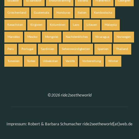
Ecuador
El Salvador
Endurotraining
Estland
Frankreich
Georgien
Griechenland
Guatemala
Honduras
Italien
Kambodscha
Kasachstan
Kirgisien
Kolumbien
Laos
Litauen
Malaysia
Marokko
Mexiko
Mongolei
Nachdenkliches
Nicaragua
Norwegen
Peru
Portugal
Sardinien
Sehenswürdigkeiten
Spanien
Thailand
Tunesien
Türkei
Usbekistan
Vanlife
Vorbereitung
Winter
©2026 ride2seetheworld
Impressum: Robert & Barbara Schumacher ride2seetheworld[at]web.de