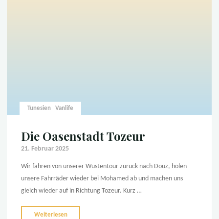
–
ein
besonderer
Ort"
Tunesien
Vanlife
Die Oasenstadt Tozeur
21. Februar 2025
Wir fahren von unserer Wüstentour zurück nach Douz, holen
unsere Fahrräder wieder bei Mohamed ab und machen uns
gleich wieder auf in Richtung Tozeur. Kurz …
"Die
Weiterlesen