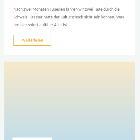
Nach zwei Monaten Tunesien fahren wir zwei Tage durch die
Schweiz. Krasser hätte der Kulturschock nicht sein können. Was
uns hier sofort auffällt: Alles ist …
"Ein
Weiterlesen
ganz
persönlicher
Rückblick:
2
Monate
Tunesien"