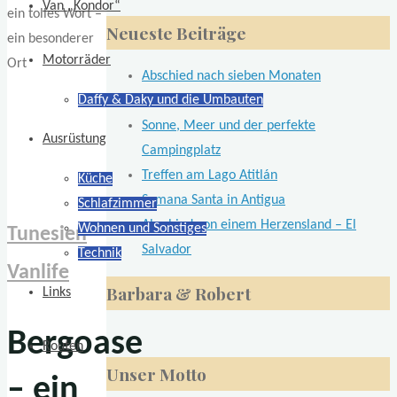
Van „Kondor“
nach:
Neueste Beiträge
Motorräder
Abschied nach sieben Monaten
Daffy & Daky und die Umbauten
Lateinamerika
Sonne, Meer und der perfekte
Ausrüstung
Campingplatz
Treffen am Lago Atitlán
Küche
Semana Santa in Antigua
Schlafzimmer
Abschied von einem Herzensland – El
Wohnen und Sonstiges
Tunesien
Salvador
Technik
Vanlife
Barbara & Robert
Links
Bergoase
Routen
Unser Motto
– ein