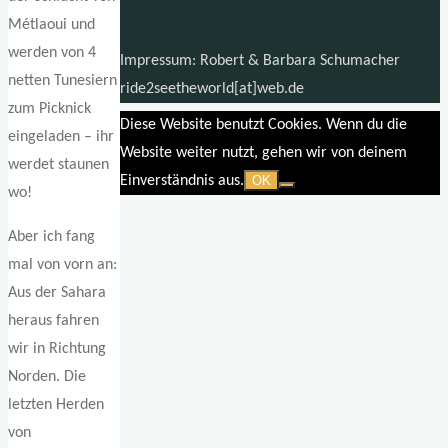
Métlaoui und
werden von 4
Impressum: Robert & Barbara Schumacher
netten Tunesiern
ride2seetheworld[at]web.de
zum Picknick
Diese Website benutzt Cookies. Wenn du die
eingeladen – ihr
Website weiter nutzt, gehen wir von deinem
werdet staunen
Einverständnis aus.
OK
wo!
Aber ich fang
mal von vorn an:
Aus der Sahara
heraus fahren
wir in Richtung
Norden. Die
letzten Herden
von