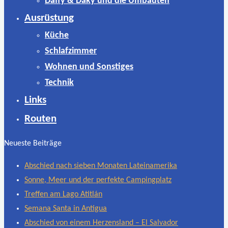
Daffy & Daky und die Umbauten
Ausrüstung
Küche
Schlafzimmer
Wohnen und Sonstiges
Technik
Links
Routen
Neueste Beiträge
Abschied nach sieben Monaten Lateinamerika
Sonne, Meer und der perfekte Campingplatz
Treffen am Lago Atitlán
Semana Santa in Antigua
Abschied von einem Herzensland – El Salvador