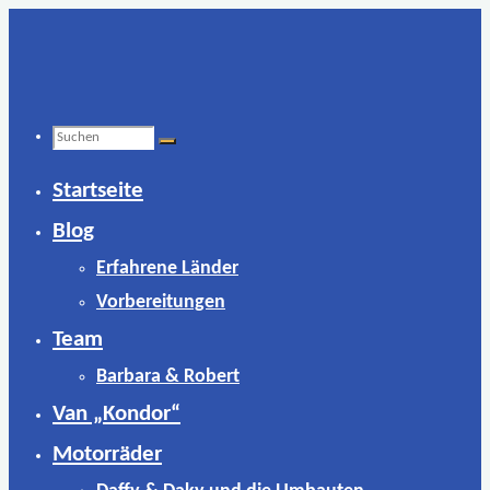
Zum
Inhalt
springen
Suchen
Startseite
nach:
Blog
Erfahrene Länder
Vorbereitungen
Team
Barbara & Robert
Van „Kondor“
Motorräder