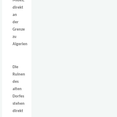
Mides,
direkt
an
der
Grenze
zu
Algerien
Die
Ruinen
des
alten
Dorfes
stehen
direkt