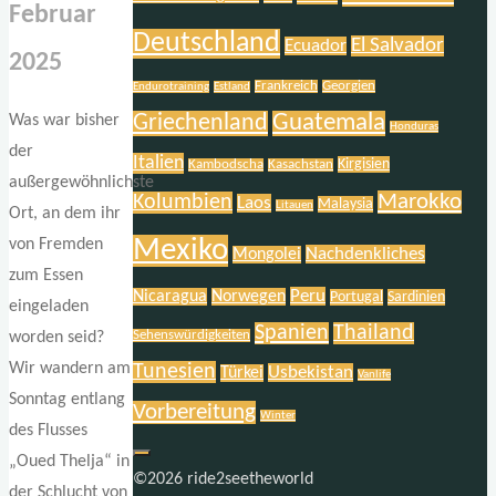
Februar
Deutschland
El Salvador
Ecuador
2025
Frankreich
Georgien
Endurotraining
Estland
Griechenland
Guatemala
Was war bisher
Honduras
der
Italien
Kirgisien
Kambodscha
Kasachstan
außergewöhnlichste
Marokko
Kolumbien
Laos
Malaysia
Litauen
Ort, an dem ihr
Mexiko
von Fremden
Nachdenkliches
Mongolei
zum Essen
Peru
Nicaragua
Norwegen
Portugal
Sardinien
eingeladen
Spanien
Thailand
Sehenswürdigkeiten
worden seid?
Wir wandern am
Tunesien
Usbekistan
Türkei
Vanlife
Sonntag entlang
Vorbereitung
Winter
des Flusses
„Oued Thelja“ in
©2026 ride2seetheworld
der Schlucht von