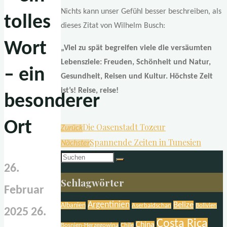
Nichts kann unser Gefühl besser beschreiben, als
tolles
dieses Zitat von Wilhelm Busch:
Wort
„Viel zu spät begreifen viele die versäumten
Lebensziele: Freuden, Schönheit und Natur,
– ein
Gesundheit, Reisen und Kultur. Höchste Zeit
ist’s! Reise, reise!
besonderer
Ort
Die Oasenstadt Tozeur
Zurück
Spannende Zeiten in Tunesien
Nächster
Suchen
26.
nach:
Schlagwörter
Februar
Argentinien
Belize
Albanien
Aserbaidschan
Bolivien
2025
26.
Costa Rica
China
Bosnien-Herzegowina
Chile