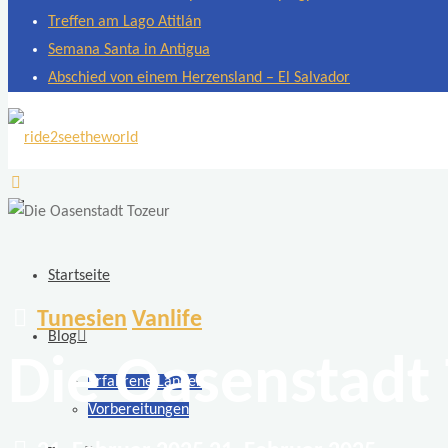
Treffen am Lago Atitlán
Semana Santa in Antigua
Abschied von einem Herzensland – El Salvador
ride2seetheworld
Weltreise
mit
zwei
Startseite
Motorrädern
Tunesien
Vanlife
BMW
Blog
F
Die Oasenstadt
Erfahrene Länder
650
Vorbereitungen
GS
Dakar