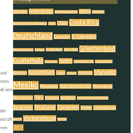
Argentinien
Belize
Albanien
Aserbaidschan
Bolivien
Costa Rica
China
Bosnien-Herzegowina
Chile
Deutschland
El Salvador
Ecuador
Griechenland
Frankreich
Georgien
Endurotraining
Estland
Guatemala
Italien
Kambodscha
Kasachstan
Honduras
Marokko
Kolumbien
Laos
Kirgisien
Malaysia
rund
Litauen
ahmen
Mexiko
Nachdenkliches
Mongolei
Nicaragua
oß sein
Peru
Norwegen
Portugal
Sardinien
Sehenswürdigkeiten
Spanien
Thailand
Tunesien
Usbekistan
Türkei
 Wir
Vorbereitung
und oft
Vanlife
Winter
eren