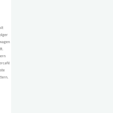
it
olger
ewagen
t.
dern
ercafé
ste
ttern.