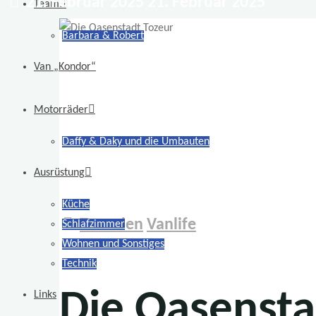
21. Februar 2025
21. Februar 2025
Team
Barbara & Robert
Van „Kondor“
Motorräder
Daffy & Daky und die Umbauten
Ausrüstung
Küche
Tunesien
Vanlife
Schlafzimmer
Wohnen und Sonstiges
Technik
Die Oasensta
Links