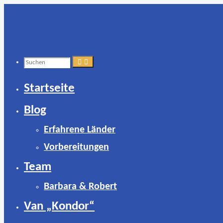
Zum
Inhalt
springen
Suchen
Startseite
nach:
Blog
Erfahrene Länder
Vorbereitungen
Team
Barbara & Robert
Van „Kondor“