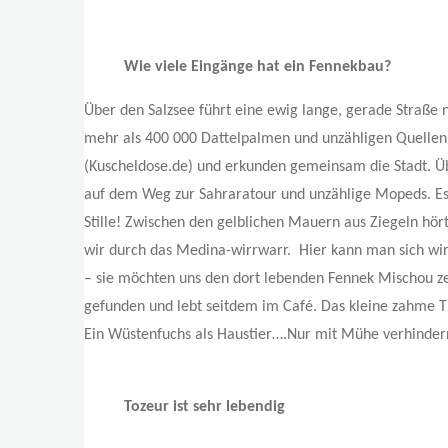
Wie viele Eingänge hat ein Fennekbau?
Über den Salzsee führt eine ewig lange, gerade Straße n
mehr als 400 000 Dattelpalmen und unzähligen Quellen. D
(Kuscheldose.de) und erkunden gemeinsam die Stadt. Üb
auf dem Weg zur Sahraratour und unzählige Mopeds. Es is
Stille! Zwischen den gelblichen Mauern aus Ziegeln hö
wir durch das Medina-wirrwarr. Hier kann man sich wir
– sie möchten uns den dort lebenden Fennek Mischou ze
gefunden und lebt seitdem im Café. Das kleine zahme Tier
Ein Wüstenfuchs als Haustier….Nur mit Mühe verhindern
Tozeur ist sehr lebendig