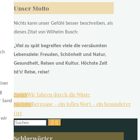
Unser Motto
Nichts kann unser Gefühl besser beschreiben, als
dieses Zitat von Wilhelm Busch:
„Viel zu spät begreifen viele die versäumten
ich
Lebensziele: Freuden, Schönheit und Natur,
Gesundheit, Reisen und Kultur. Höchste Zeit
ist’s! Reise, reise!
einer
ng
Wir fahren durch die Wüste
Zurück
r Sand
Bergoase – ein tolles Wort – ein besonderer
Nächster
Ort
 wir
Suchen
nach:
Schlagwörter