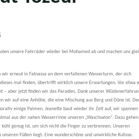
5
 holen unsere Fahrräder wieder bei Mohamed ab und machen uns gle
n wir erneut in Fatnassa an dem verfallenen Wasserturm, der sich
ieses mal finden, übertrifft wirklich unsere Erwartungen. Vor etwa 
t – aber jetzt finden wir das Paradies. Dank unserer Wüstenerfahru
n wir auf eine Anhöhe, die eine Mischung aus Berg und Düne ist. De
korativ einige Palmen. Jeanette baut wieder ihr Zelt auf, wir spannen
tmal aus der nahen Wasserrinne unseren „Waschsalon“. Dazu gehen
 kühl genug ist, um sich nicht die Finger zu verbrennen. Unseren
 unseren Füßen liegt. Eine wunderschöne und unwirkliche Kulisse.