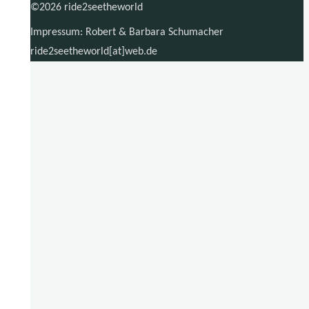
©2026 ride2seetheworld
Impressum: Robert & Barbara Schumacher
ride2seetheworld[at]web.de