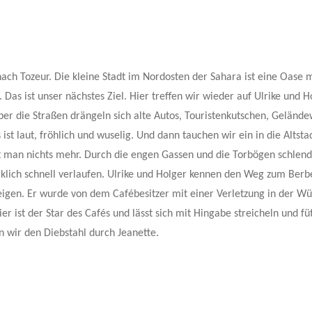
ach Tozeur. Die kleine Stadt im Nordosten der Sahara ist eine Oase m
as ist unser nächstes Ziel. Hier treffen wir wieder auf Ulrike und H
er die Straßen drängeln sich alte Autos, Touristenkutschen, Geländ
t laut, fröhlich und wuselig. Und dann tauchen wir ein in die Altstad
rt man nichts mehr. Durch die engen Gassen und die Torbögen schlen
klich schnell verlaufen. Ulrike und Holger kennen den Weg zum Berb
igen. Er wurde von dem Cafébesitzer mit einer Verletzung in der Wü
 ist der Star des Cafés und lässt sich mit Hingabe streicheln und fü
 wir den Diebstahl durch Jeanette.