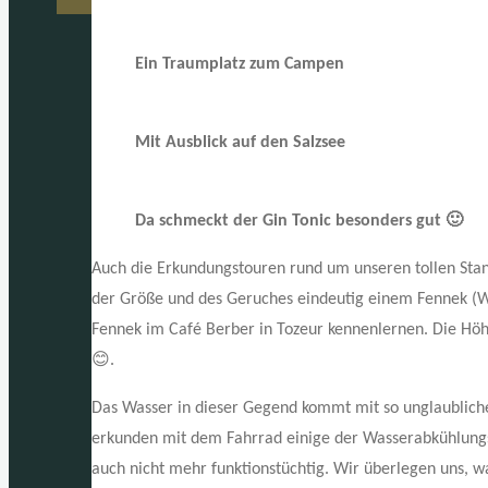
Ein Traumplatz zum Campen
Mit Ausblick auf den Salzsee
Da schmeckt der Gin Tonic besonders gut 🙂
Auch die Erkundungstouren rund um unseren tollen Stand
der Größe und des Geruches eindeutig einem Fennek (
Fennek im Café Berber in Tozeur kennenlernen. Die Hö
😊.
Das Wasser in dieser Gegend kommt mit so unglaublicher
erkunden mit dem Fahrrad einige der Wasserabkühlungsba
auch nicht mehr funktionstüchtig. Wir überlegen uns, w