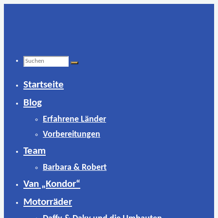
Zum
Inhalt
springen
Suchen
Startseite
nach:
Blog
Erfahrene Länder
Vorbereitungen
Team
Barbara & Robert
Van „Kondor“
Motorräder