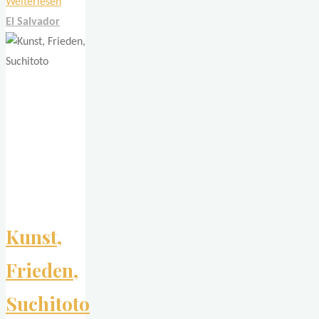
"Motorradtage
Weiterlesen
in
El Salvador
der
Cordillera
del
Bálsamo"
Kunst,
Frieden,
Suchitoto