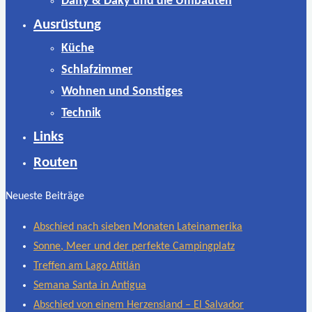
Daffy & Daky und die Umbauten
Ausrüstung
Küche
Schlafzimmer
Wohnen und Sonstiges
Technik
Links
Routen
Neueste Beiträge
Abschied nach sieben Monaten Lateinamerika
Sonne, Meer und der perfekte Campingplatz
Treffen am Lago Atitlán
Semana Santa in Antigua
Abschied von einem Herzensland – El Salvador