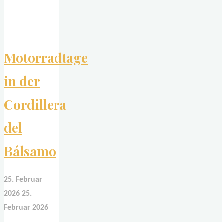
Motorradtage
in der
Cordillera
del
Bálsamo
25. Februar
2026
25.
Februar 2026