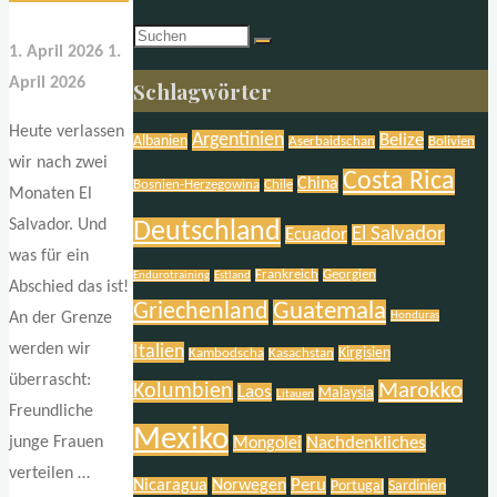
Suchen
1. April 2026
1.
nach:
April 2026
Schlagwörter
Heute verlassen
Argentinien
Belize
Albanien
Aserbaidschan
Bolivien
wir nach zwei
Costa Rica
China
Bosnien-Herzegowina
Chile
Monaten El
Salvador. Und
Deutschland
El Salvador
Ecuador
was für ein
Frankreich
Georgien
Endurotraining
Estland
Abschied das ist!
Griechenland
Guatemala
Honduras
An der Grenze
werden wir
Italien
Kirgisien
Kambodscha
Kasachstan
überrascht:
Marokko
Kolumbien
Laos
Malaysia
Litauen
Freundliche
Mexiko
Nachdenkliches
junge Frauen
Mongolei
verteilen …
Peru
Nicaragua
Norwegen
Portugal
Sardinien