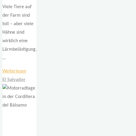
Viele Tiere auf
der Farm sind
toll – aber viele
Hähne sind
wirklich eine
Lärmbelästigung.
…
"Farmleben
Weiterlesen
und
El Salvador
San
Francisco
ohne
Brücke"