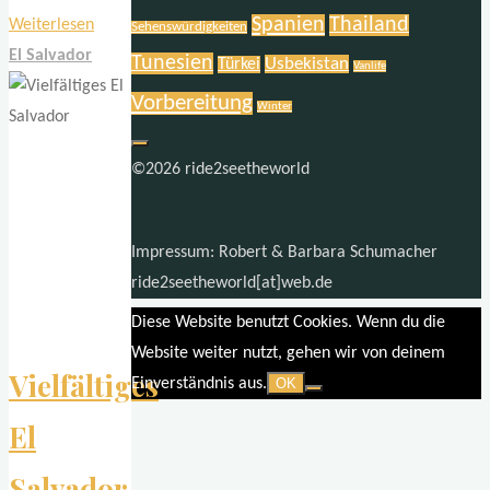
Spanien
Thailand
"Abschied
Weiterlesen
Sehenswürdigkeiten
von
El Salvador
Tunesien
Usbekistan
Türkei
Vanlife
einem
Vorbereitung
Winter
Herzensland
–
©2026 ride2seetheworld
El
Salvador"
Impressum: Robert & Barbara Schumacher
ride2seetheworld[at]web.de
Diese Website benutzt Cookies. Wenn du die
Website weiter nutzt, gehen wir von deinem
Vielfältiges
Einverständnis aus.
OK
El
Salvador