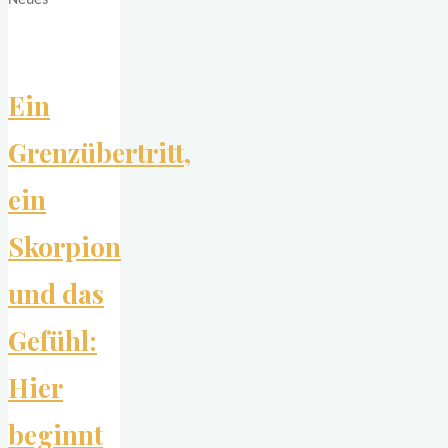
Ein
Grenzübertritt,
ein
Skorpion
und das
Gefühl:
Hier
beginnt