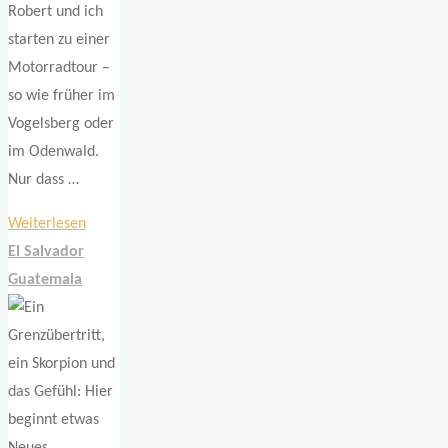
Robert und ich
starten zu einer
Motorradtour –
so wie früher im
Vogelsberg oder
im Odenwald.
Nur dass …
"Wo
Weiterlesen
die
El Salvador
Erde
Guatemala
brummt
und
der
Kaffee
besonders
schmeckt"