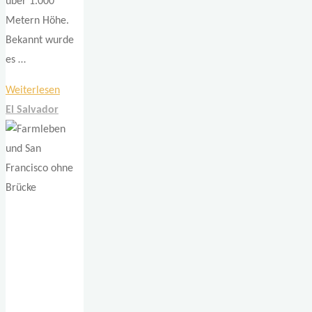
über 1.000
Metern Höhe.
Bekannt wurde
es …
"Ein
Weiterlesen
Dorf
El Salvador
voller
Farben
–
unterwegs
in
La
Palma"