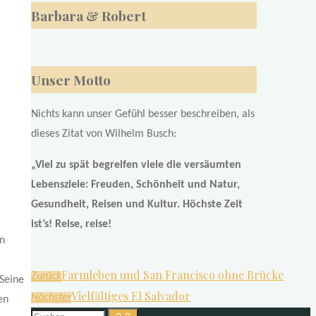
Barbara & Robert
Unser Motto
Nichts kann unser Gefühl besser beschreiben, als
dieses Zitat von Wilhelm Busch:
„Viel zu spät begreifen viele die versäumten
Lebensziele: Freuden, Schönheit und Natur,
Gesundheit, Reisen und Kultur. Höchste Zeit
ist’s! Reise, reise!
rn
Farmleben und San Francisco ohne Brücke
Zurück
 Seine
Vielfältiges El Salvador
Nächster
en