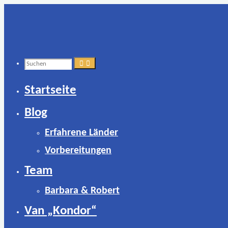
Zum
Inhalt
springen
Suchen
Startseite
nach:
Blog
Erfahrene Länder
Vorbereitungen
Team
Barbara & Robert
Van „Kondor“