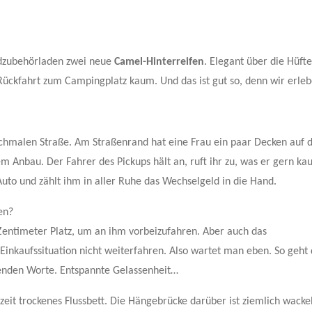
dzubehörladen zwei neue
Camel-Hinterreifen
. Elegant über die Hüfte
Rückfahrt zum Campingplatz kaum. Und das ist gut so, denn wir erle
 schmalen Straße. Am Straßenrand hat eine Frau ein paar Decken auf 
Anbau. Der Fahrer des Pickups hält an, ruft ihr zu, was er gern ka
 Auto und zählt ihm in aller Ruhe das Wechselgeld in die Hand.
en?
 Zentimeter Platz, um an ihm vorbeizufahren. Aber auch das
kaufssituation nicht weiterfahren. Also wartet man eben. So geht 
fenden Worte. Entspannte Gelassenheit…
eit trockenes Flussbett. Die Hängebrücke darüber ist ziemlich wackel