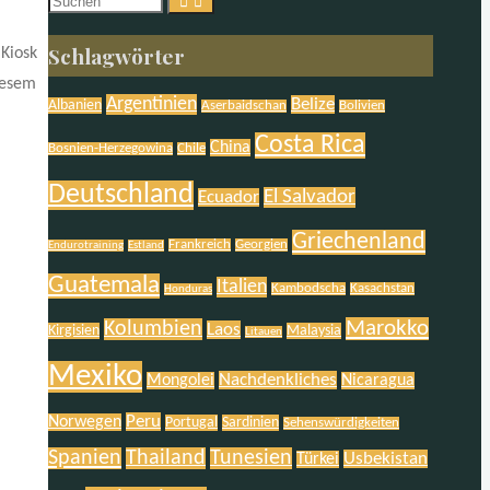
Suchen
nach:
Schlagwörter
 Kiosk
iesem
Argentinien
Belize
Albanien
Aserbaidschan
Bolivien
Costa Rica
China
Bosnien-Herzegowina
Chile
Deutschland
El Salvador
Ecuador
Griechenland
Frankreich
Georgien
Endurotraining
Estland
Guatemala
Italien
Kambodscha
Kasachstan
Honduras
Marokko
Kolumbien
Laos
Kirgisien
Malaysia
Litauen
Mexiko
Nachdenkliches
Mongolei
Nicaragua
Peru
Norwegen
Portugal
Sardinien
Sehenswürdigkeiten
Spanien
Thailand
Tunesien
Usbekistan
Türkei