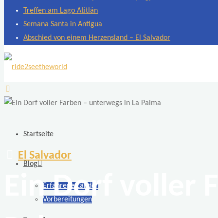
Treffen am Lago Atitlán
Semana Santa in Antigua
Abschied von einem Herzensland – El Salvador
ride2seetheworld
Weltreise
mit
zwei
Startseite
Motorrädern
El Salvador
BMW
Blog
F
Ein Dorf voller
Erfahrene Länder
650
Vorbereitungen
GS
Dakar