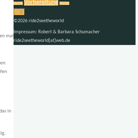
Vorbereitung
Vanlife
Winter
©2026 ride2seetheworld
Impressum: Robert & Barbara Schumacher
ben mal
ride2seetheworld[at]web.de
den
ufen
das in
ig,