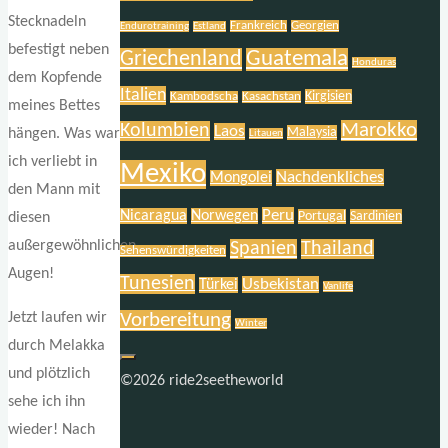
Stecknadeln
Frankreich
Georgien
Endurotraining
Estland
befestigt neben
Griechenland
Guatemala
Honduras
dem Kopfende
Italien
Kirgisien
Kambodscha
Kasachstan
meines Bettes
Marokko
Kolumbien
Laos
Malaysia
hängen. Was war
Litauen
ich verliebt in
Mexiko
Nachdenkliches
Mongolei
den Mann mit
Peru
Nicaragua
Norwegen
Portugal
Sardinien
diesen
außergewöhnlichen
Spanien
Thailand
Sehenswürdigkeiten
Augen!
Tunesien
Usbekistan
Türkei
Vanlife
Vorbereitung
Jetzt laufen wir
Winter
durch Melakka
und plötzlich
©2026 ride2seetheworld
sehe ich ihn
wieder! Nach