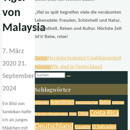
von
„Viel zu spät begreifen viele die versäumten
Lebensziele: Freuden, Schönheit und Natur,
Malaysia
Gesundheit, Reisen und Kultur. Höchste Zeit
ist’s! Reise, reise!
7. März
Merdeka bedeutet Unabhängigkeit
Zurück
2020
21.
Wir sind in Deutschland
Nächster
Suchen
September
nach:
2024
Schlagwörter
Argentinien
Belize
Albanien
Aserbaidschan
Bolivien
Ein Bild von
Costa Rica
Sandokan hatte
China
Bosnien-Herzegowina
Chile
ich als junges
Deutschland
El Salvador
Ecuador
Mädchen mit