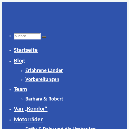
Zum
Inhalt
springen
Suchen
Startseite
nach:
Blog
Erfahrene Länder
Vorbereitungen
Team
Barbara & Robert
Van „Kondor“
Motorräder