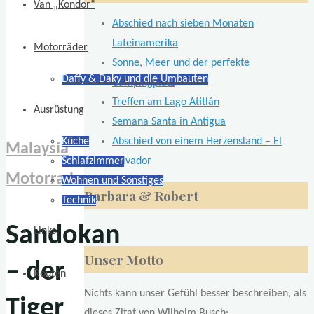
Van „Kondor“
Abschied nach sieben Monaten
Lateinamerika
Motorräder
Sonne, Meer und der perfekte
Daffy & Daky und die Umbauten
Campingplatz
Treffen am Lago Atitlán
Ausrüstung
Semana Santa in Antigua
Abschied von einem Herzensland – El
Küche
Malaysia
Salvador
Schlafzimmer
Motorrad
Wohnen und Sonstiges
Barbara & Robert
Technik
Sandokan
Links
Unser Motto
– der
Routen
Nichts kann unser Gefühl besser beschreiben, als
Tiger
dieses Zitat von Wilhelm Busch: