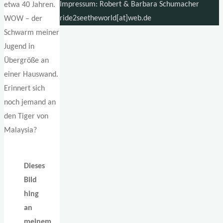
Impressum: Robert & Barbara Schumacher
etwa 40 Jahren.
ride2seetheworld[at]web.de
WOW – der
Schwarm meiner
Jugend in
Übergröße an
einer Hauswand.
Erinnert sich
noch jemand an
den Tiger von
Malaysia?
Dieses
Bild
hing
an
meinem