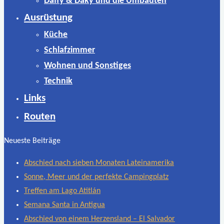
Daffy & Daky und die Umbauten
Ausrüstung
Küche
Schlafzimmer
Wohnen und Sonstiges
Technik
Links
Routen
Neueste Beiträge
Abschied nach sieben Monaten Lateinamerika
Sonne, Meer und der perfekte Campingplatz
Treffen am Lago Atitlán
Semana Santa in Antigua
Abschied von einem Herzensland – El Salvador