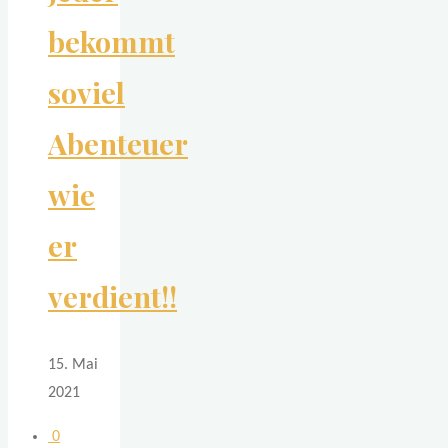
bekommt
soviel
Abenteuer
wie
er
verdient!!
15. Mai
2021
0