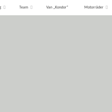
g
Team
Van „Kondor“
Motorräder