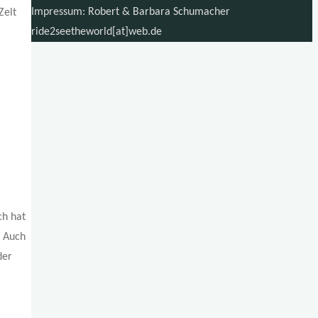
Impressum: Robert & Barbara Schumacher
Zelt
ride2seetheworld[at]web.de
ch hat
. Auch
der