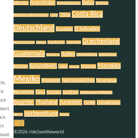
Argentinien
Belize
Albanien
Aserbaidschan
Bolivien
Costa Rica
China
Bosnien-Herzegowina
Chile
Deutschland
El Salvador
Ecuador
Griechenland
Frankreich
Georgien
Endurotraining
Estland
Guatemala
Italien
Kambodscha
Kasachstan
Honduras
Marokko
Kolumbien
Laos
Kirgisien
Malaysia
Litauen
Mexiko
Nachdenkliches
Mongolei
Nicaragua
ht,
rk
Peru
Norwegen
Portugal
Sardinien
Sehenswürdigkeiten
och
Spanien
Thailand
Tunesien
Usbekistan
Türkei
obert
Vorbereitung
Vanlife
Winter
uch
rt
©2026 ride2seetheworld
plant.