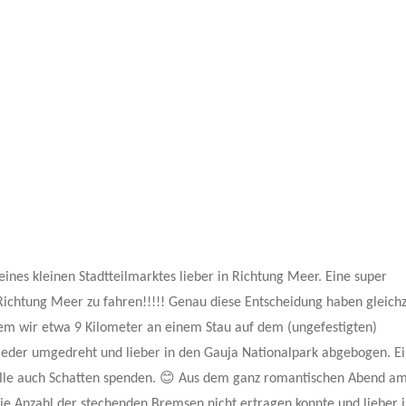
nes kleinen Stadtteilmarktes lieber in Richtung Meer. Eine super
ichtung Meer zu fahren!!!!! Genau diese Entscheidung haben gleichz
em wir etwa 9 Kilometer an einem Stau auf dem (ungefestigten)
wieder umgedreht und lieber in den Gauja Nationalpark abgebogen. E
 alle auch Schatten spenden. 😊 Aus dem ganz romantischen Abend a
ie Anzahl der stechenden Bremsen nicht ertragen konnte und lieber i