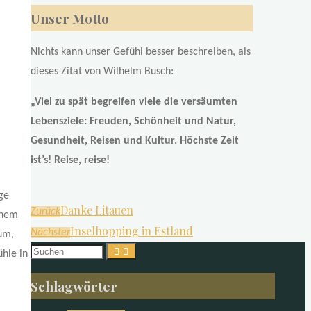
Unser Motto
Nichts kann unser Gefühl besser beschreiben, als
dieses Zitat von Wilhelm Busch:
„Viel zu spät begreifen viele die versäumten
Lebensziele: Freuden, Schönheit und Natur,
Gesundheit, Reisen und Kultur. Höchste Zeit
ist’s! Reise, reise!
ge
Danke Litauen
Zurück
inem
Inselhopping in Estland
Nächster
um,
Suchen
hle in
nach:
Schlagwörter