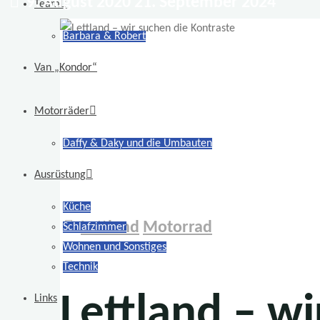
9. August 2020
21. September 2024
Team
Barbara & Robert
Van „Kondor“
Motorräder
Daffy & Daky und die Umbauten
Ausrüstung
Küche
Lettland
Motorrad
Schlafzimmer
Wohnen und Sonstiges
Technik
Lettland – wi
Links