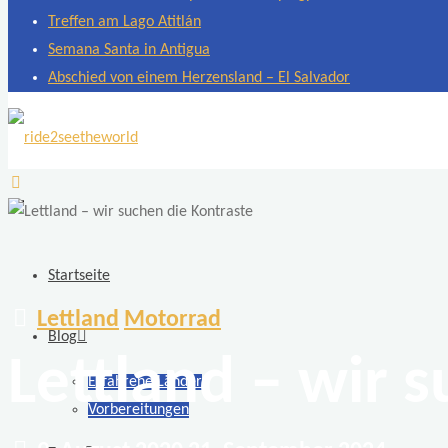
Treffen am Lago Atitlán
Semana Santa in Antigua
Abschied von einem Herzensland – El Salvador
ride2seetheworld
Weltreise
mit
zwei
Startseite
Motorrädern
Lettland
Motorrad
BMW
Blog
F
Lettland – wir 
Erfahrene Länder
650
Vorbereitungen
GS
Dakar