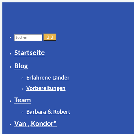
Zum
Inhalt
springen
Suchen
Startseite
nach:
Blog
Erfahrene Länder
Vorbereitungen
Team
Barbara & Robert
Van „Kondor“