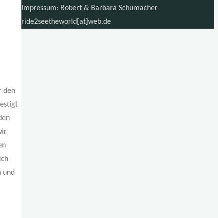
Impressum: Robert & Barbara Schumacher
ride2seetheworld[at]web.de
r den
estigt
den
wir
en
lch
n und