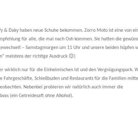
affy & Daky haben neue Schuhe bekommen. Zorro Moto ist eine von e
mpfehlung für alle, die mal nach Osh kommen. Sie hatten die gewün
 gewechselt – Samstagmorgen um 11 Uhr und unsere beiden hüpfen 
en“ meistens der richtige Ausdruck 😊)
r wirklich nur für die Einheimischen ist und den Vergnügungspark. W
ige Fahrgeschäfte, Schießbuden und Restaurants für die Familien mitte
u beobachten. Nebenbei probieren wir natürlich auch immer die
was (ein Getreidesaft ohne Alkohol).