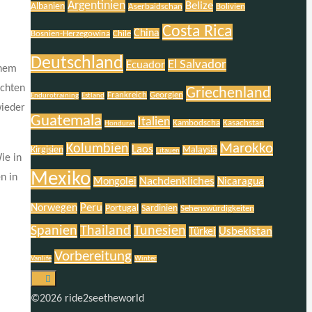
Argentinien
Belize
Albanien
Aserbaidschan
Bolivien
Costa Rica
China
Bosnien-Herzegowina
Chile
Deutschland
El Salvador
Ecuador
inem
schten
Griechenland
Frankreich
Georgien
Endurotraining
Estland
wieder
Guatemala
Italien
Kambodscha
Kasachstan
Honduras
Marokko
Kolumbien
Laos
Kirgisien
Malaysia
Litauen
ie in
Mexiko
n in
Nachdenkliches
Mongolei
Nicaragua
Peru
Norwegen
Portugal
Sardinien
Sehenswürdigkeiten
Spanien
Thailand
Tunesien
Usbekistan
Türkei
Vorbereitung
Vanlife
Winter
©2026 ride2seetheworld