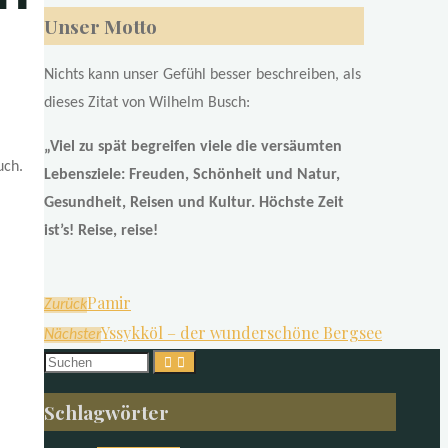
Unser Motto
Nichts kann unser Gefühl besser beschreiben, als
dieses Zitat von Wilhelm Busch:
„Viel zu spät begreifen viele die versäumten
uch.
Lebensziele: Freuden, Schönheit und Natur,
Gesundheit, Reisen und Kultur. Höchste Zeit
ist’s! Reise, reise!
Pamir
Zurück
Yssykköl – der wunderschöne Bergsee
Nächster
Suchen
nach:
Schlagwörter