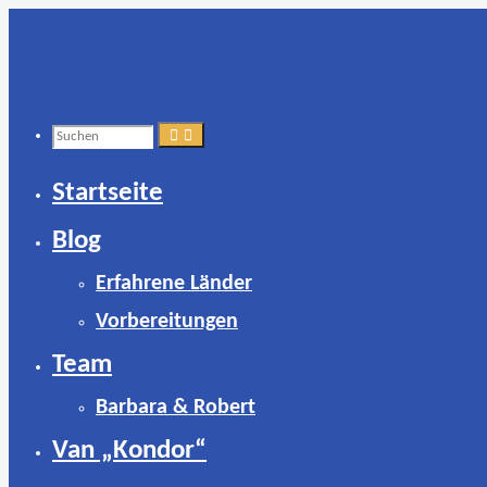
Zum
Inhalt
springen
Suchen
Startseite
nach:
Blog
Erfahrene Länder
Vorbereitungen
Team
Barbara & Robert
Van „Kondor“