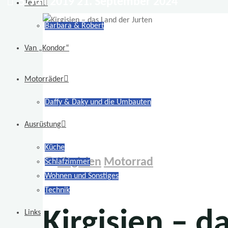
5. Juli 2019
21. September 2024
Team
Barbara & Robert
Van „Kondor“
Motorräder
Daffy & Daky und die Umbauten
Ausrüstung
Küche
Kirgisien
Motorrad
Schlafzimmer
Wohnen und Sonstiges
Technik
Kirgisien – d
Links