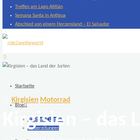
Treffen am Lago Atitlán
Semana Santa in Antigua
Abschied von einem Herzensland – El Salvador
ride2seetheworld
Weltreise
mit
zwei
Startseite
Motorrädern
Kirgisien
Motorrad
BMW
Blog
F
Kirgisien – das 
Erfahrene Länder
650
Vorbereitungen
GS
Dakar