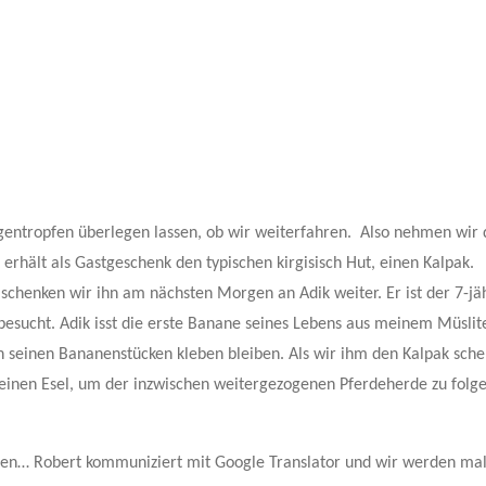
egentropfen überlegen lassen, ob wir weiterfahren. Also nehmen wir
rhält als Gastgeschenk den typischen kirgisisch Hut, einen Kalpak.
o schenken wir ihn am nächsten Morgen an Adik weiter. Er ist der 7-jä
besucht. Adik isst die erste Banane seines Lebens aus meinem Müslite
an seinen Bananenstücken kleben bleiben. Als wir ihm den Kalpak sche
f seinen Esel, um der inzwischen weitergezogenen Pferdeherde zu folg
en… Robert kommuniziert mit Google Translator und wir werden ma