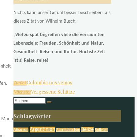
Nichts kann unser Gefühl besser beschreiben, als
dieses Zitat von Wilhelm Busch:
„Viel zu spät begreifen viele die versäumten
Lebensziele: Freuden, Schönheit und Natur,
Gesundheit, Reisen und Kultur. Höchste Zeit
ist’s! Reise, reise!
enheit
Colombia nos vemos
Zurück
fen.
Vergessene Schätze
Nächster
Suchen
nach:
Schlagwörter
er Mann
Argentinien
Belize
Albanien
Aserbaidschan
Bolivien
em