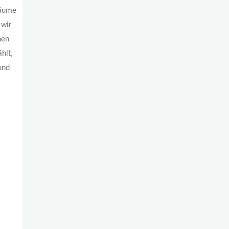
Bäume
 wir
nen
hlt,
und