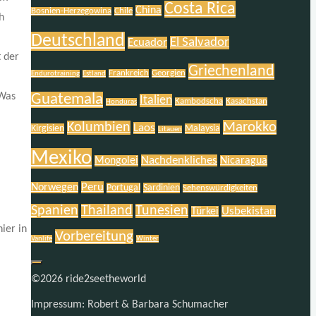
Costa Rica
China
Bosnien-Herzegowina
Chile
h
Deutschland
El Salvador
Ecuador
 der
Griechenland
Frankreich
Georgien
Endurotraining
Estland
 Was
Guatemala
Italien
Kambodscha
Kasachstan
Honduras
Marokko
Kolumbien
Laos
Kirgisien
Malaysia
Litauen
Mexiko
Nachdenkliches
Mongolei
Nicaragua
Peru
Norwegen
Portugal
Sardinien
Sehenswürdigkeiten
Spanien
Thailand
Tunesien
Usbekistan
Türkei
ier in
Vorbereitung
Vanlife
Winter
©2026 ride2seetheworld
Impressum: Robert & Barbara Schumacher