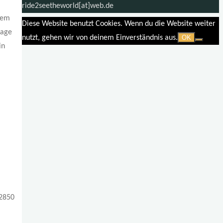
ride2seetheworld[at]web.de
nem
Diese Website benutzt Cookies. Wenn du die Website weiter
rage
nutzt, gehen wir von deinem Einverständnis aus.
OK
in
 2850