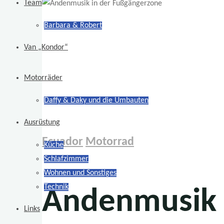
Team
Barbara & Robert
Van „Kondor“
Motorräder
Daffy & Daky und die Umbauten
Ausrüstung
Ecuador
Motorrad
Küche
Schlafzimmer
Wohnen und Sonstiges
Technik
Andenmusik 
Links