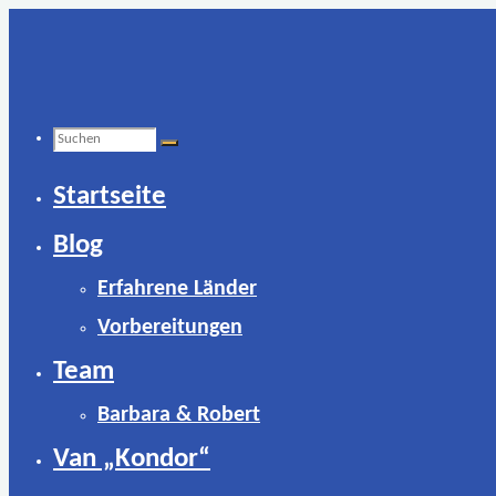
Zum
Inhalt
springen
Suchen
Startseite
nach:
Blog
Erfahrene Länder
Vorbereitungen
Team
Barbara & Robert
Van „Kondor“