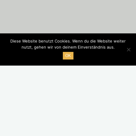
Diese Website benutzt Cookies. Wenn du die Website weiter
nutzt, gehen wir von deinem Einverständnis aus.
OK
Nach unserem schweren Abschied aus Portugal steuern wir in Richtung
spanische Küste und finden einen Campingplatz an windgeschützter Stelle
ganz in der Nähe von kilometerweiten (leeren) Stränden. Wie fast immer,
buchen wir für eine Nacht – aber ganz schnell „überzeugen“ uns die
heftigen Regengüsse eine weitere Nacht zu bleiben. So verbringen wir
mehr oder weniger den ersten Tag fast nur im Zelt. Wir hören Musik aus