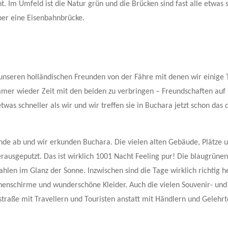
t. Im Umfeld ist die Natur grün und die Brücken sind fast alle etwas s
ber eine Eisenbahnbrücke.
, unseren holländischen Freunden von der Fähre mit denen wir einige
mer wieder Zeit mit den beiden zu verbringen – Freundschaften auf
as schneller als wir und wir treffen sie in Buchara jetzt schon das d
de ab und wir erkunden Buchara. Die vielen alten Gebäude, Plätze 
rausgeputzt. Das ist wirklich 1001 Nacht Feeling pur! Die blaugrünen
ahlen im Glanz der Sonne. Inzwischen sind die Tage wirklich richtig h
enschirme und wunderschöne Kleider. Auch die vielen Souvenir- und
straße mit Travellern und Touristen anstatt mit Händlern und Gelehr