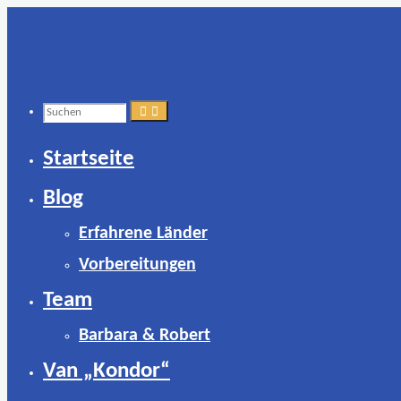
Zum
Inhalt
springen
Suchen
Startseite
nach:
Blog
Erfahrene Länder
Vorbereitungen
Team
Barbara & Robert
Van „Kondor“