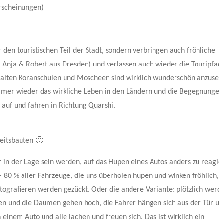
serscheinungen)
den touristischen Teil der Stadt, sondern verbringen auch fröhliche
d Anja & Robert aus Dresden) und verlassen auch wieder die Touripfa
 alten Koranschulen und Moscheen sind wirklich wunderschön anzus
 immer wieder das wirkliche Leben in den Ländern und die Begegnung
auf und fahren in Richtung Quarshi.
heitsbauten 🙂
r in der Lage sein werden, auf das Hupen eines Autos anders zu reag
 – 80 % aller Fahrzeuge, die uns überholen hupen und winken fröhlich,
grafieren werden gezückt. Oder die andere Variante: plötzlich wer
en und die Daumen gehen hoch, die Fahrer hängen sich aus der Tür 
 einem Auto und alle lachen und freuen sich. Das ist wirklich ein