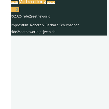
Vorbereitung
Vanlife
Winter
©2026 ride2seetheworld
Impressum: Robert & Barbara Schumacher
ride2seetheworld[at]web.de