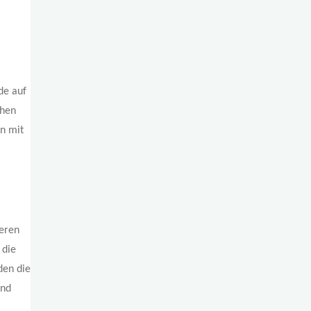
de auf
ehen
en mit
ieren
 die
den die
und