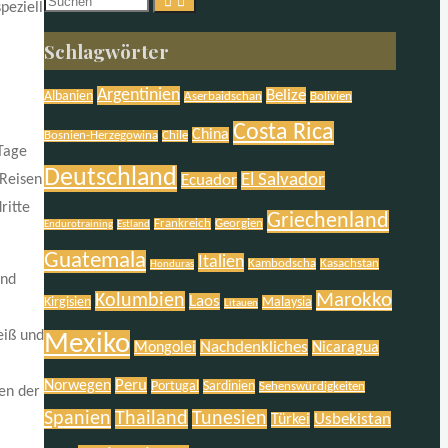
Suchen
peziell
nach:
Schlagwörter
Argentinien
Belize
Albanien
Aserbaidschan
Bolivien
Costa Rica
China
Bosnien-Herzegowina
Chile
 Tage
Deutschland
El Salvador
 Reisen
Ecuador
ritte
Griechenland
Frankreich
Georgien
Endurotraining
Estland
Guatemala
Italien
Kambodscha
Kasachstan
Honduras
und
Marokko
Kolumbien
Laos
Kirgisien
Malaysia
Litauen
eiß und
Mexiko
Nachdenkliches
Mongolei
Nicaragua
Peru
Norwegen
Portugal
Sardinien
Sehenswürdigkeiten
ten der
Spanien
Thailand
Tunesien
Usbekistan
Türkei