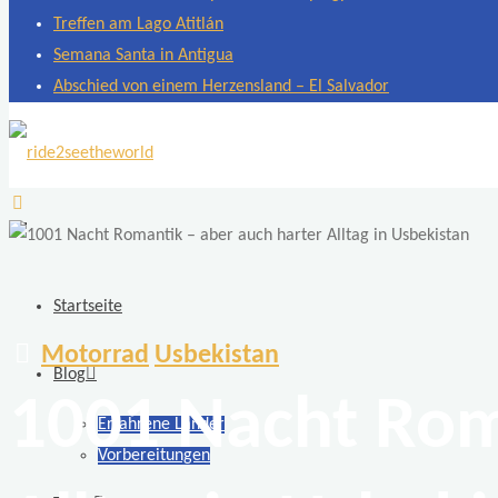
Treffen am Lago Atitlán
Semana Santa in Antigua
Abschied von einem Herzensland – El Salvador
ride2seetheworld
Weltreise
mit
zwei
Startseite
Motorrädern
Motorrad
Usbekistan
BMW
Blog
F
1001 Nacht Rom
Erfahrene Länder
650
Vorbereitungen
GS
Dakar