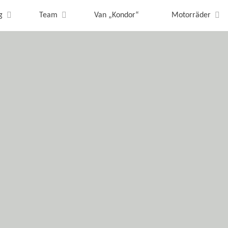
g
Team
Van „Kondor“
Motorräder