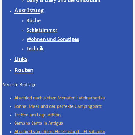
Daffy & Daky und die Umbauten
Ausrüstung
Küche
Schlafzimmer
Wohnen und Sonstiges
Technik
Links
Routen
Neueste Beiträge
Abschied nach sieben Monaten Lateinamerika
Sonne, Meer und der perfekte Campingplatz
Treffen am Lago Atitlán
Semana Santa in Antigua
Abschied von einem Herzensland – El Salvador