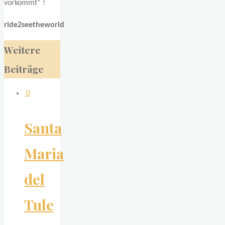
vorkommt“ !
ride2seetheworld
Weitere
Beiträge
0
Santa
Maria
del
Tule