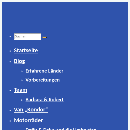
Zum
Inhalt
springen
Suchen
Startseite
nach:
Blog
Erfahrene Länder
Vorbereitungen
Team
Barbara & Robert
Van „Kondor“
Motorräder