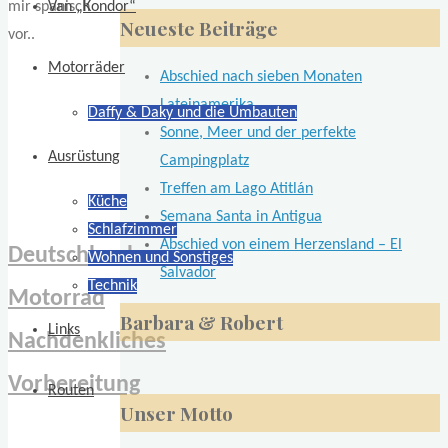
nach:
Van „Kondor“
Neueste Beiträge
Motorräder
Abschied nach sieben Monaten
Lateinamerika
Daffy & Daky und die Umbauten
Sonne, Meer und der perfekte
Ausrüstung
Campingplatz
Treffen am Lago Atitlán
Küche
Semana Santa in Antigua
Schlafzimmer
Abschied von einem Herzensland – El
Deutschland
Wohnen und Sonstiges
Salvador
Technik
Motorrad
Barbara & Robert
Links
Nachdenkliches
Vorbereitung
Routen
Unser Motto