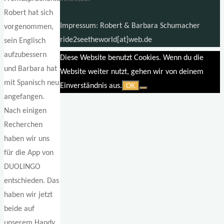
Robert hat sich
Impressum: Robert & Barbara Schumacher
vorgenommen,
ride2seetheworld[at]web.de
sein Englisch
aufzubessern
Diese Website benutzt Cookies. Wenn du die
und Barbara hat
Website weiter nutzt, gehen wir von deinem
mit Spanisch neu
Einverständnis aus.
OK
angefangen.
Nach einigen
Recherchen
haben wir uns
für die App von
DUOLINGO
entschieden. Das
haben wir jetzt
beide auf
unserem Handy