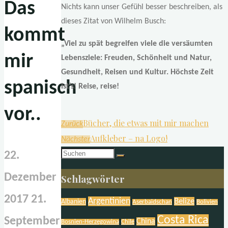
Das
Nichts kann unser Gefühl besser beschreiben, als
dieses Zitat von Wilhelm Busch:
kommt
„Viel zu spät begreifen viele die versäumten
mir
Lebensziele: Freuden, Schönheit und Natur,
Gesundheit, Reisen und Kultur. Höchste Zeit
spanisch
ist’s! Reise, reise!
vor..
Bücher, die etwas mit mir machen
Zurück
Aufkleber – na Logo!
Nächster
Suchen
22.
nach:
Dezember
Schlagwörter
2017
21.
Argentinien
Belize
Albanien
Aserbaidschan
Bolivien
Costa Rica
September
China
Bosnien-Herzegowina
Chile