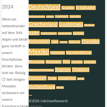
Deutschland
2024
El Salvador
Ecuador
Frankreich
Georgien
Endurotraining
Estland
Wenn wir
Griechenland
Guatemala
Honduras
nebeneinander
Italien
auf dem Sofa
Kirgisien
Kambodscha
Kasachstan
liegen und beide
Marokko
Kolumbien
Laos
Malaysia
Litauen
ganz vertieft in
Mexiko
Nachdenkliches
Mongolei
unsere
Smartphones
Peru
Nicaragua
Norwegen
Portugal
Sardinien
blicken, dann
Spanien
Thailand
Sehenswürdigkeiten
sind wir fleissig
Tunesien
Usbekistan
Türkei
Vanlife
🙂 Seit einigen
Vorbereitung
Monaten
Winter
verbessern wir
unsere
©2026 ride2seetheworld
Fremdsprachenkenntnisse.