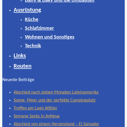
Daffy & Daky und die Umbauten
Ausrüstung
Küche
Schlafzimmer
Wohnen und Sonstiges
Technik
Links
Routen
Neueste Beiträge
Abschied nach sieben Monaten Lateinamerika
Sonne, Meer und der perfekte Campingplatz
Treffen am Lago Atitlán
Semana Santa in Antigua
Abschied von einem Herzensland – El Salvador