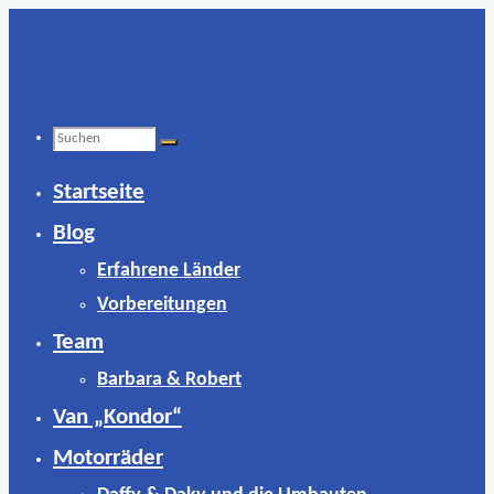
Zum
Inhalt
springen
Suchen
Startseite
nach:
Blog
Erfahrene Länder
Vorbereitungen
Team
Barbara & Robert
Van „Kondor“
Motorräder