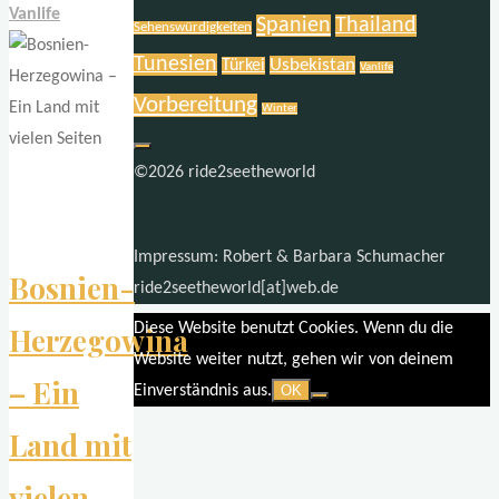
griechische
Vanlife
Spanien
Thailand
Sehenswürdigkeiten
Inseln"
Tunesien
Usbekistan
Türkei
Vanlife
Vorbereitung
Winter
©2026 ride2seetheworld
Impressum: Robert & Barbara Schumacher
Bosnien-
ride2seetheworld[at]web.de
Diese Website benutzt Cookies. Wenn du die
Herzegowina
Website weiter nutzt, gehen wir von deinem
– Ein
Einverständnis aus.
OK
Land mit
vielen