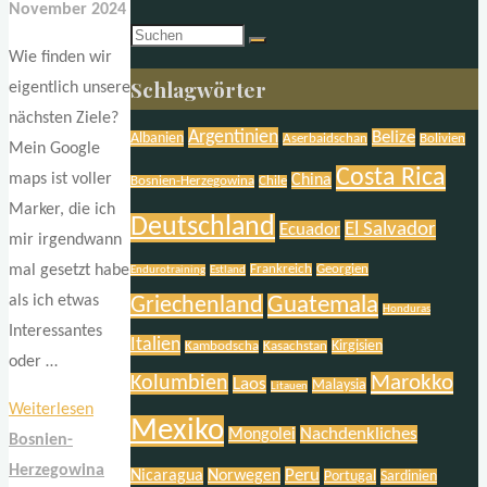
November 2024
Suchen
Wie finden wir
nach:
Schlagwörter
eigentlich unsere
nächsten Ziele?
Argentinien
Belize
Albanien
Aserbaidschan
Bolivien
Mein Google
Costa Rica
maps ist voller
China
Bosnien-Herzegowina
Chile
Marker, die ich
Deutschland
El Salvador
Ecuador
mir irgendwann
mal gesetzt habe
Frankreich
Georgien
Endurotraining
Estland
als ich etwas
Griechenland
Guatemala
Honduras
Interessantes
Italien
Kirgisien
Kambodscha
Kasachstan
oder …
Marokko
Kolumbien
Laos
Malaysia
Litauen
"Zwei
Weiterlesen
Mexiko
Nachdenkliches
Mongolei
weniger
Bosnien-
bekannte
Herzegowina
Peru
Nicaragua
Norwegen
Portugal
Sardinien