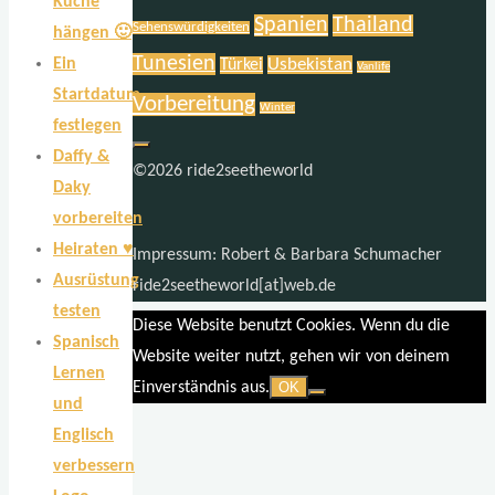
Küche
Spanien
Thailand
Sehenswürdigkeiten
hängen 🙂
Tunesien
Usbekistan
Ein
Türkei
Vanlife
Startdatum
Vorbereitung
Winter
festlegen
Daffy &
©2026 ride2seetheworld
Daky
vorbereiten
Heiraten ♥
Impressum: Robert & Barbara Schumacher
Ausrüstung
ride2seetheworld[at]web.de
testen
Diese Website benutzt Cookies. Wenn du die
Spanisch
Website weiter nutzt, gehen wir von deinem
Lernen
Einverständnis aus.
OK
und
Englisch
verbessern