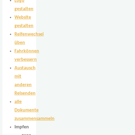
Logo
gestalten
Website
gestalten
Reifenwechsel
üben
Fahrkönnen
verbessern
Austausch
mit
anderen
Reisenden
alle
Dokumente
zusammensammeln
Impfen