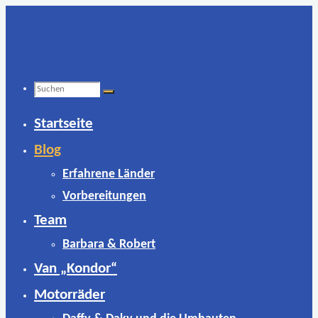
Zum
Inhalt
springen
Suchen
Startseite
nach:
Blog
Erfahrene Länder
Vorbereitungen
Team
Barbara & Robert
Van „Kondor“
Motorräder