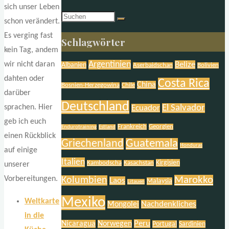
sich unser Leben
Suchen
schon verändert.
nach:
Es verging fast
Schlagwörter
kein Tag, andem
Argentinien
Belize
wir nicht daran
Albanien
Aserbaidschan
Bolivien
dahten oder
Costa Rica
China
Bosnien-Herzegowina
Chile
darüber
Deutschland
El Salvador
sprachen. Hier
Ecuador
geb ich euch
Frankreich
Georgien
Endurotraining
Estland
einen Rückblick
Griechenland
Guatemala
Honduras
auf einige
Italien
Kirgisien
Kambodscha
Kasachstan
unserer
Marokko
Vorbereitungen.
Kolumbien
Laos
Malaysia
Litauen
Mexiko
Weltkarte
Nachdenkliches
Mongolei
in die
Peru
Nicaragua
Norwegen
Portugal
Sardinien