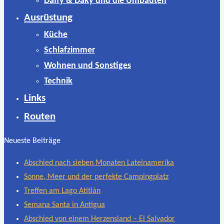
Daffy & Daky und die Umbauten
Ausrüstung
Küche
Schlafzimmer
Wohnen und Sonstiges
Technik
Links
Routen
Neueste Beiträge
Abschied nach sieben Monaten Lateinamerika
Sonne, Meer und der perfekte Campingplatz
Treffen am Lago Atitlán
Semana Santa in Antigua
Abschied von einem Herzensland – El Salvador