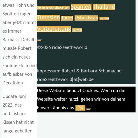
etwas Hohn und
Spanien
Thailand
Sehenswürdigkeiten
Spott ertragen –
Tunesien
Usbekistan
Türkei
Vanlife
aber jetzt nimmt
Vorbereitung
Winter
es immer
Barbara. Dehalb
©2026 ride2seetheworld
musste Robert
sich ein neues
kaufen: klein und
Impressum: Robert & Barbara Schumacher
aufblasbar von
ride2seetheworld[at]web.de
Decathlon
Diese Website benutzt Cookies. Wenn du die
Update Juni
Website weiter nutzt, gehen wir von deinem
2022: das
Einverständnis aus.
OK
aufblasbare
Kissen hat nicht
lange gehalten.