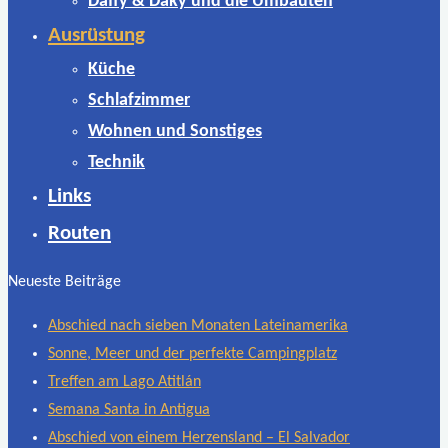
Daffy & Daky und die Umbauten
Ausrüstung
Küche
Schlafzimmer
Wohnen und Sonstiges
Technik
Links
Routen
Neueste Beiträge
Abschied nach sieben Monaten Lateinamerika
Sonne, Meer und der perfekte Campingplatz
Treffen am Lago Atitlán
Semana Santa in Antigua
Abschied von einem Herzensland – El Salvador