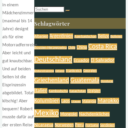
in einem
Suchen
Mädchenzimmer
nach:
(maximal bis 14
Schlagwörter
Jahre) designt
Argentinien
Belize
Albanien
Aserbaidschan
Bolivien
als für eine
Motorradfernreise.
Costa Rica
China
Bosnien-Herzegowina
Chile
Aber leicht und
Deutschland
El Salvador
Ecuador
gut knautschbar.
Und auf beiden
Frankreich
Georgien
Endurotraining
Estland
Seiten ist die
Griechenland
Guatemala
Honduras
Eisprinzessin
Italien
Kirgisien
Kambodscha
Kasachstan
abgebildet. Total
Marokko
Kolumbien
Laos
kitschig! Aber
Malaysia
Litauen
bequem! Robert
Mexiko
Nachdenkliches
Mongolei
musste dafür auf
Peru
Nicaragua
Norwegen
der ersten Reise
Portugal
Sardinien