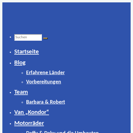
Zum
Inhalt
springen
Suchen
Startseite
nach:
Blog
Erfahrene Länder
Vorbereitungen
Team
Barbara & Robert
Van „Kondor“
Motorräder