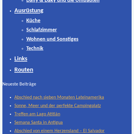
Daffy & Daky und die Umbauten
Ausrüstung
Küche
Schlafzimmer
Wohnen und Sonstiges
Technik
Links
Routen
Neueste Beiträge
Abschied nach sieben Monaten Lateinamerika
Sonne, Meer und der perfekte Campingplatz
Treffen am Lago Atitlán
Semana Santa in Antigua
Abschied von einem Herzensland – El Salvador