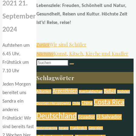
2021
21.
Lebensziele: Freuden, Schönheit und Natur,
Gesundheit, Reisen und Kultur. Höchste Zeit
September
ist’s! Reise, reise!
2024
Wir sind Schüler
Zurück
Aufstehen um
Kunst, Kitsch, Kirche und Knaller
6.45 Uhr,
Nächster
Frühstück um
Suchen
7.10 Uhr
nach:
Schlagwörter
Jeden Morgen
Argentinien
Belize
Albanien
Aserbaidschan
Bolivien
bereitet uns
Costa Rica
Sandra ein
China
Bosnien-Herzegowina
Chile
anderes
Deutschland
El Salvador
Ecuador
Frühstück! Wir
sind bereits fast
Frankreich
Georgien
Endurotraining
Estland
2 Wochen hier