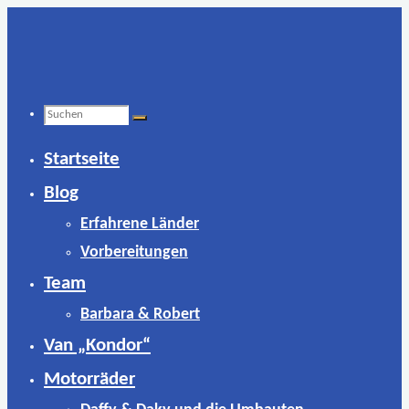
Zum
Inhalt
springen
Suchen
Startseite
nach:
Blog
Erfahrene Länder
Vorbereitungen
Team
Barbara & Robert
Van „Kondor“
Motorräder