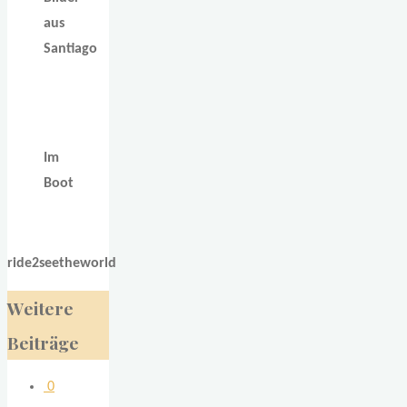
aus
Santiago
Im
Boot
ride2seetheworld
Weitere
Beiträge
0