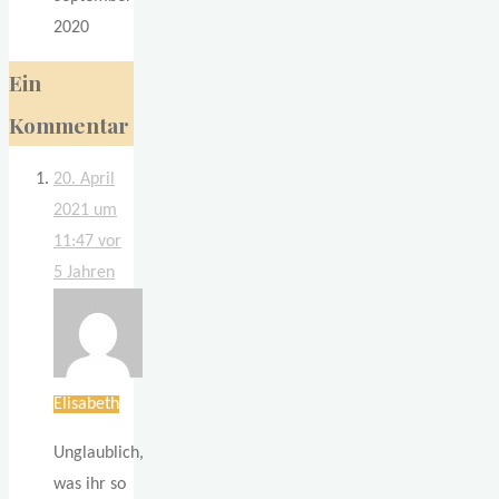
2020
Ein
Kommentar
20. April
2021 um
11:47
vor
5 Jahren
Elisabeth
Unglaublich,
was ihr so