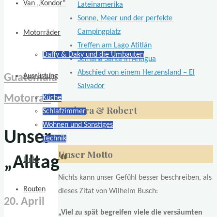
Van „Kondor“
Lateinamerika
Sonne, Meer und der perfekte
Campingplatz
Motorräder
Treffen am Lago Atitlán
Daffy & Daky und die Umbauten
Semana Santa in Antigua
Abschied von einem Herzensland – El
Guatemala
Ausrüstung
Salvador
Motorrad
Küche
Barbara & Robert
Schlafzimmer
Wohnen und Sonstiges
Unser
Technik
Unser Motto
„Alltag“
Links
Nichts kann unser Gefühl besser beschreiben, als
Routen
dieses Zitat von Wilhelm Busch:
20. April
„Viel zu spät begreifen viele die versäumten