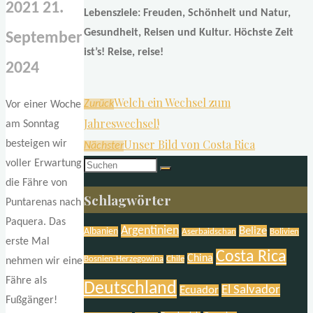
2021
21.
Lebensziele: Freuden, Schönheit und Natur,
Gesundheit, Reisen und Kultur. Höchste Zeit
September
ist’s! Reise, reise!
2024
Welch ein Wechsel zum
Zurück
Vor einer Woche
Jahreswechsel!
am Sonntag
Unser Bild von Costa Rica
besteigen wir
Nächster
voller Erwartung
Suchen
die Fähre von
nach:
Schlagwörter
Puntarenas nach
Paquera. Das
Argentinien
Belize
Albanien
Aserbaidschan
Bolivien
erste Mal
Costa Rica
China
Bosnien-Herzegowina
Chile
nehmen wir eine
Fähre als
Deutschland
El Salvador
Ecuador
Fußgänger!