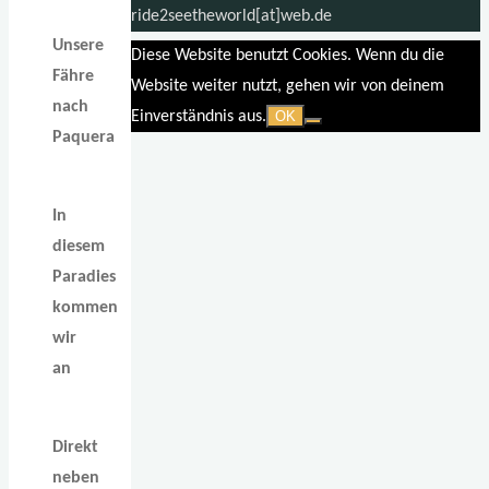
ride2seetheworld[at]web.de
Unsere
Diese Website benutzt Cookies. Wenn du die
Fähre
Website weiter nutzt, gehen wir von deinem
nach
Einverständnis aus.
OK
Paquera
In
diesem
Paradies
kommen
wir
an
Direkt
neben