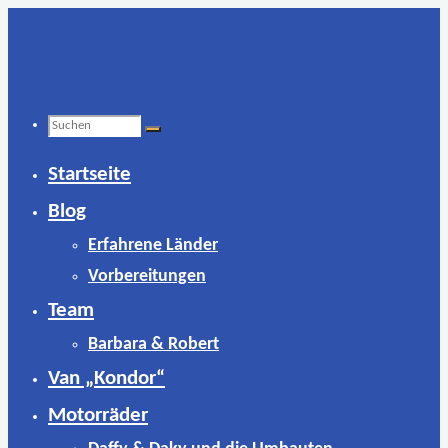
Zum
Inhalt
springen
Suchen
Startseite
nach:
Blog
Erfahrene Länder
Vorbereitungen
Team
Barbara & Robert
Van „Kondor“
Motorräder