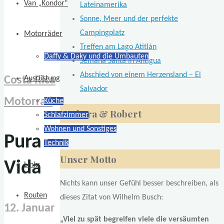
Van „Kondor“
Lateinamerika
Sonne, Meer und der perfekte
Campingplatz
Motorräder
Treffen am Lago Atitlán
Daffy & Daky und die Umbauten
Semana Santa in Antigua
Abschied von einem Herzensland – El
Costa Rica
Ausrüstung
Salvador
Motorrad
Küche
Barbara & Robert
Schlafzimmer
Wohnen und Sonstiges
Pura
Technik
Unser Motto
Vida
Links
Nichts kann unser Gefühl besser beschreiben, als
Routen
dieses Zitat von Wilhelm Busch:
12. Januar
„Viel zu spät begreifen viele die versäumten