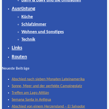
Daffy & Daky und die Umbauten
Ausrüstung
Küche
Schlafzimmer
Wohnen und Sonstiges
Technik
Links
Routen
Neueste Beiträge
Abschied nach sieben Monaten Lateinamerika
Sonne, Meer und der perfekte Campingplatz
Treffen am Lago Atitlán
Semana Santa in Antigua
Abschied von einem Herzensland – El Salvador