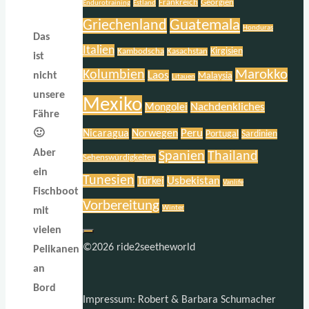
Frankreich
Georgien
Endurotraining
Estland
Griechenland
Guatemala
Honduras
Das
Italien
Kirgisien
Kambodscha
Kasachstan
ist
Marokko
Kolumbien
Laos
nicht
Malaysia
Litauen
unsere
Mexiko
Nachdenkliches
Mongolei
Fähre
Peru
Nicaragua
Norwegen
🙂
Portugal
Sardinien
Aber
Spanien
Thailand
Sehenswürdigkeiten
ein
Tunesien
Usbekistan
Türkei
Vanlife
Fischboot
Vorbereitung
Winter
mit
vielen
©2026 ride2seetheworld
Pelikanen
an
Bord
Impressum: Robert & Barbara Schumacher