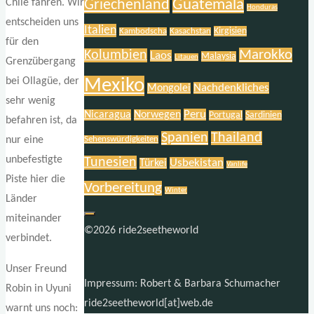
Griechenland
Guatemala
Chile fahren. Wir
Honduras
entscheiden uns
Italien
Kirgisien
Kambodscha
Kasachstan
für den
Marokko
Kolumbien
Laos
Malaysia
Litauen
Grenzübergang
Mexiko
bei Ollagüe, der
Nachdenkliches
Mongolei
sehr wenig
Peru
Nicaragua
Norwegen
Portugal
Sardinien
befahren ist, da
Spanien
Thailand
nur eine
Sehenswürdigkeiten
unbefestigte
Tunesien
Usbekistan
Türkei
Vanlife
Piste hier die
Vorbereitung
Winter
Länder
miteinander
©2026 ride2seetheworld
verbindet.
Unser Freund
Impressum: Robert & Barbara Schumacher
Robin in Uyuni
ride2seetheworld[at]web.de
warnt uns noch: