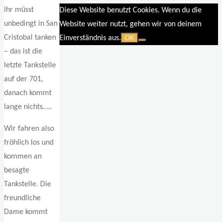
ihr müsst
Diese Website benutzt Cookies. Wenn du die
unbedingt in San
Website weiter nutzt, gehen wir von deinem
Cristobal tanken
Einverständnis aus.
OK
– das ist die
letzte Tankstelle
auf der 701,
danach kommt
lange nichts…..
Wir fahren also
fröhlich los und
kommen an
besagte
Tankstelle. Die
freundliche
Dame kommt