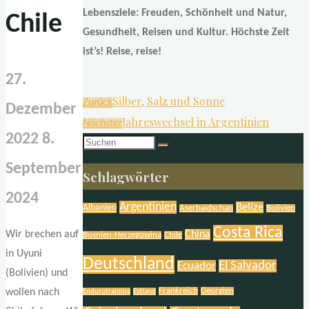
Lebensziele: Freuden, Schönheit und Natur,
Chile
Gesundheit, Reisen und Kultur. Höchste Zeit
ist’s! Reise, reise!
27.
Silber, Salz und Sonne
Zurück
Dezember
Jahreswechsel in Argentinien
Nächster
2022
8.
Suchen
nach:
September
Schlagwörter
2024
Argentinien
Belize
Albanien
Aserbaidschan
Bolivien
Costa Rica
China
Wir brechen auf
Bosnien-Herzegowina
Chile
in Uyuni
Deutschland
El Salvador
Ecuador
(Bolivien) und
Frankreich
Georgien
wollen nach
Endurotraining
Estland