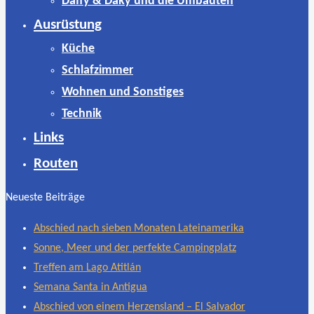
Daffy & Daky und die Umbauten
Ausrüstung
Küche
Schlafzimmer
Wohnen und Sonstiges
Technik
Links
Routen
Neueste Beiträge
Abschied nach sieben Monaten Lateinamerika
Sonne, Meer und der perfekte Campingplatz
Treffen am Lago Atitlán
Semana Santa in Antigua
Abschied von einem Herzensland – El Salvador