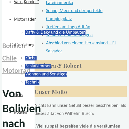
Van „Kondor“
Lateinamerika
Sonne, Meer und der perfekte
Campingplatz
Motorräder
Treffen am Lago Atitlán
Daffy & Daky und die Umbauten
Semana Santa in Antigua
Abschied von einem Herzensland – El
Bolivien
Ausrüstung
Salvador
Chile
Küche
Barbara & Robert
Schlafzimmer
Motorrad
Wohnen und Sonstiges
Technik
Unser Motto
Von
Links
Nichts kann unser Gefühl besser beschreiben, als
Bolivien
Routen
dieses Zitat von Wilhelm Busch:
nach
„Viel zu spät begreifen viele die versäumten