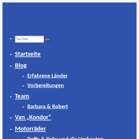
Zum
Inhalt
springen
Suchen
Startseite
nach:
Blog
Erfahrene Länder
Vorbereitungen
Team
Barbara & Robert
Van „Kondor“
Motorräder