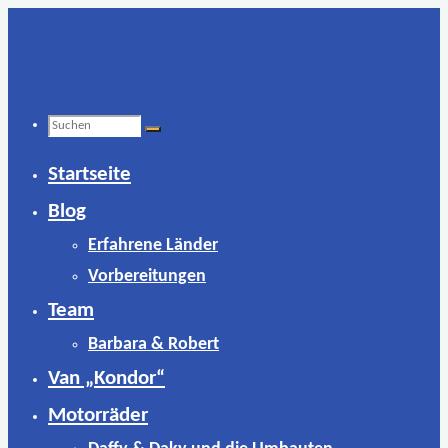
Zum
Inhalt
springen
Suchen
Startseite
nach:
Blog
Erfahrene Länder
Vorbereitungen
Team
Barbara & Robert
Van „Kondor“
Motorräder