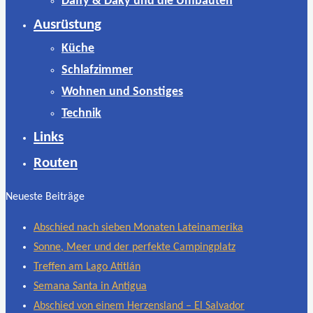
Daffy & Daky und die Umbauten
Ausrüstung
Küche
Schlafzimmer
Wohnen und Sonstiges
Technik
Links
Routen
Neueste Beiträge
Abschied nach sieben Monaten Lateinamerika
Sonne, Meer und der perfekte Campingplatz
Treffen am Lago Atitlán
Semana Santa in Antigua
Abschied von einem Herzensland – El Salvador