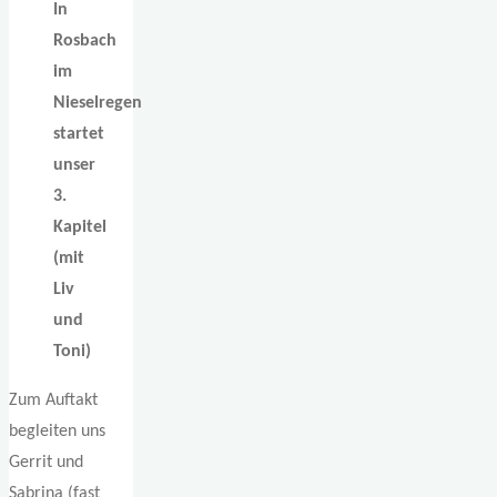
In
Rosbach
im
Nieselregen
startet
unser
3.
Kapitel
(mit
Liv
und
Toni)
Zum Auftakt
begleiten uns
Gerrit und
Sabrina (fast