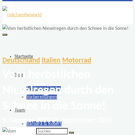
ride2seetheworld
Weltreise
mit
zwei
Startseite
Deutschland
Italien
Motorrad
Motorrädern
Vom herbstlichen
BMW
Blog
F
Nieselregen durch den
Erfahrene Länder
650
Vorbereitungen
GS
Schnee in die Sonne!
Dakar
Team
9. Oktober 2020
21. September 2024
Barbara & Robert
Suchen