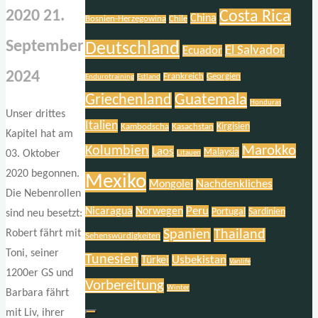
2020
21.
Costa Rica
China
Bosnien-Herzegowina
Chile
September
Deutschland
El Salvador
Ecuador
2024
Frankreich
Georgien
Endurotraining
Estland
Griechenland
Guatemala
Honduras
Unser drittes
Italien
Kirgisien
Kambodscha
Kasachstan
Kapitel hat am
Marokko
Kolumbien
Laos
Malaysia
03. Oktober
Litauen
2020 begonnen.
Mexiko
Nachdenkliches
Mongolei
Die Nebenrollen
Peru
Nicaragua
Norwegen
Portugal
Sardinien
sind neu besetzt:
Spanien
Thailand
Robert fährt mit
Sehenswürdigkeiten
Toni, seiner
Tunesien
Usbekistan
Türkei
Vanlife
1200er GS und
Vorbereitung
Winter
Barbara fährt
mit Liv, ihrer