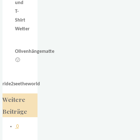
und
T-
Shirt
Wetter
Olivenhängematte
🙂
ride2seetheworld
Weitere
Beiträge
0