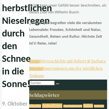
Nichts kann unser Gefühl besser beschreiben, als
herbstlichen
dieses Zitat von Wilhelm Busch:
Nieselregen
„Viel zu spät begreifen viele die versäumten
Lebensziele: Freuden, Schönheit und Natur,
durch
Gesundheit, Reisen und Kultur. Höchste Zeit
ist’s! Reise, reise!
den
Schnee
Hörgeschichte mit Robert & Barbara
Zurück
Impressionen aus der nördlichen
Nächster
in die
Toskana
Sonne!
Suchen
nach:
Schlagwörter
9. Oktober
Argentinien
Belize
Albanien
Aserbaidschan
Bolivien