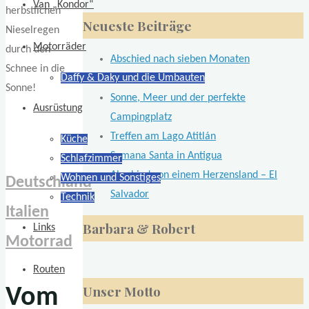
Van „Kondor“
nach:
Neueste Beiträge
Motorräder
Abschied nach sieben Monaten
Daffy & Daky und die Umbauten
Lateinamerika
Sonne, Meer und der perfekte
Ausrüstung
Campingplatz
Treffen am Lago Atitlán
Küche
Semana Santa in Antigua
Schlafzimmer
Abschied von einem Herzensland – El
Wohnen und Sonstiges
Deutschland
Salvador
Technik
Italien
Barbara & Robert
Links
Motorrad
Routen
Unser Motto
Vom