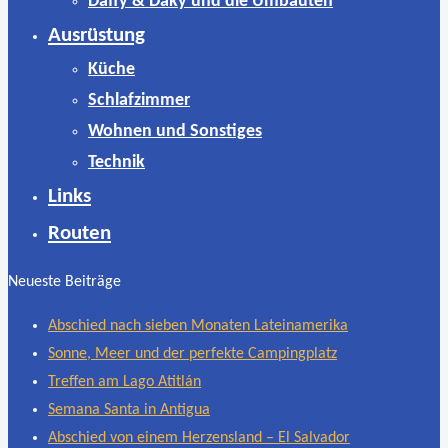
Daffy & Daky und die Umbauten
Ausrüstung
Küche
Schlafzimmer
Wohnen und Sonstiges
Technik
Links
Routen
Neueste Beiträge
Abschied nach sieben Monaten Lateinamerika
Sonne, Meer und der perfekte Campingplatz
Treffen am Lago Atitlán
Semana Santa in Antigua
Abschied von einem Herzensland – El Salvador