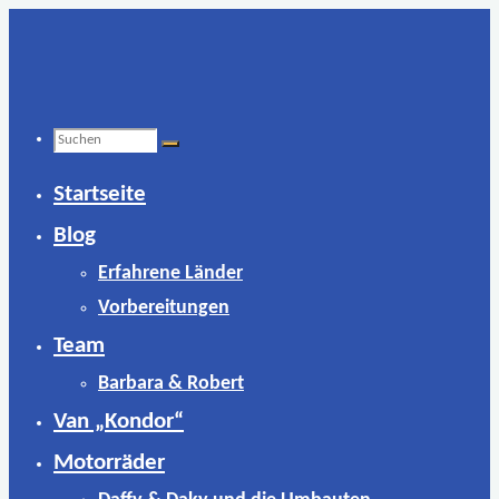
Zum
Inhalt
springen
Suchen
Startseite
nach:
Blog
Erfahrene Länder
Vorbereitungen
Team
Barbara & Robert
Van „Kondor“
Motorräder