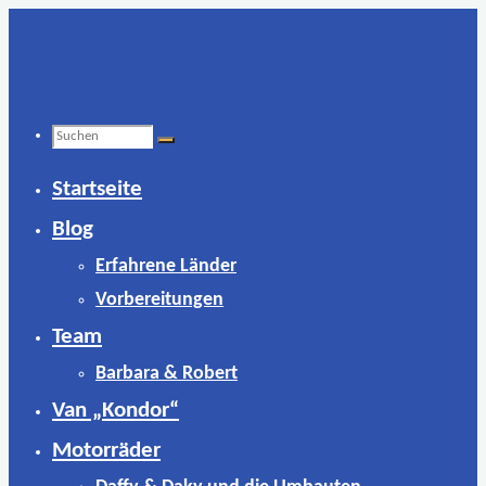
Zum
Inhalt
springen
Suchen
Startseite
nach:
Blog
Erfahrene Länder
Vorbereitungen
Team
Barbara & Robert
Van „Kondor“
Motorräder