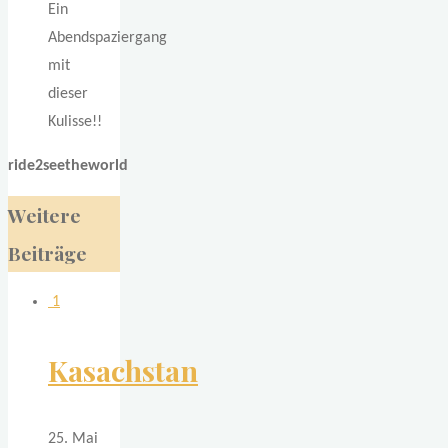
Ein
Abendspaziergang
mit
dieser
Kulisse!!
ride2seetheworld
Weitere
Beiträge
1
Kasachstan
25. Mai