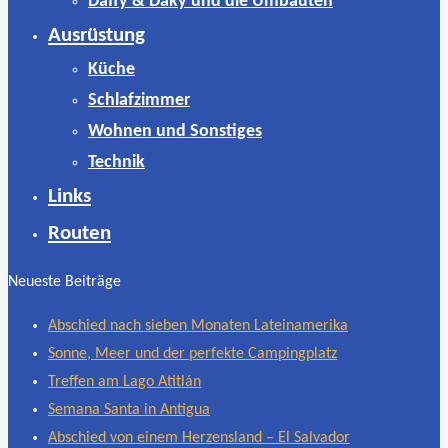
Daffy & Daky und die Umbauten
Ausrüstung
Küche
Schlafzimmer
Wohnen und Sonstiges
Technik
Links
Routen
Neueste Beiträge
Abschied nach sieben Monaten Lateinamerika
Sonne, Meer und der perfekte Campingplatz
Treffen am Lago Atitlán
Semana Santa in Antigua
Abschied von einem Herzensland – El Salvador