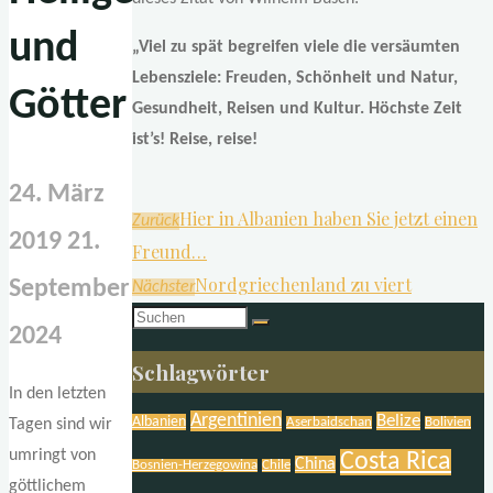
und
„Viel zu spät begreifen viele die versäumten
Lebensziele: Freuden, Schönheit und Natur,
Götter
Gesundheit, Reisen und Kultur. Höchste Zeit
ist’s! Reise, reise!
24. März
Hier in Albanien haben Sie jetzt einen
Zurück
2019
21.
Freund…
Nordgriechenland zu viert
September
Nächster
Suchen
2024
nach:
Schlagwörter
In den letzten
Argentinien
Belize
Albanien
Aserbaidschan
Bolivien
Tagen sind wir
umringt von
Costa Rica
China
Bosnien-Herzegowina
Chile
göttlichem