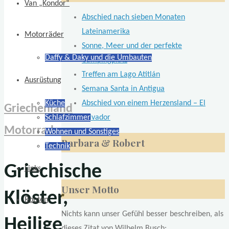
Van „Kondor“
Abschied nach sieben Monaten
Lateinamerika
Motorräder
Sonne, Meer und der perfekte
Daffy & Daky und die Umbauten
Campingplatz
Treffen am Lago Atitlán
Ausrüstung
Semana Santa in Antigua
Abschied von einem Herzensland – El
Küche
Griechenland
Salvador
Schlafzimmer
Motorrad
Wohnen und Sonstiges
Barbara & Robert
Technik
Griechische
Links
Unser Motto
Klöster,
Routen
Nichts kann unser Gefühl besser beschreiben, als
Heilige
dieses Zitat von Wilhelm Busch: