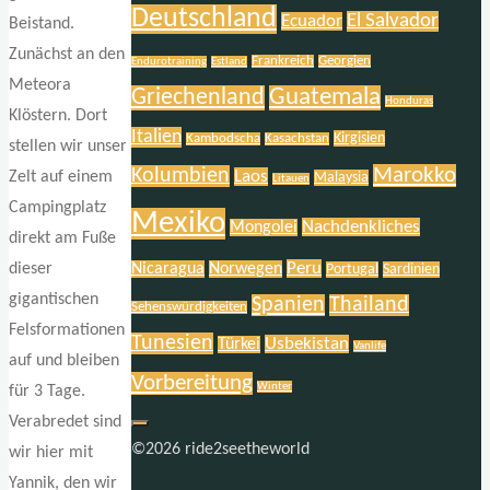
Deutschland
El Salvador
Ecuador
Beistand.
Zunächst an den
Frankreich
Georgien
Endurotraining
Estland
Meteora
Griechenland
Guatemala
Honduras
Klöstern. Dort
Italien
Kirgisien
Kambodscha
Kasachstan
stellen wir unser
Marokko
Kolumbien
Laos
Zelt auf einem
Malaysia
Litauen
Campingplatz
Mexiko
Nachdenkliches
Mongolei
direkt am Fuße
Peru
Nicaragua
Norwegen
dieser
Portugal
Sardinien
gigantischen
Spanien
Thailand
Sehenswürdigkeiten
Felsformationen
Tunesien
Usbekistan
Türkei
Vanlife
auf und bleiben
Vorbereitung
Winter
für 3 Tage.
Verabredet sind
©2026 ride2seetheworld
wir hier mit
Yannik, den wir